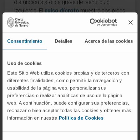
disfunción sistólica grave del ventrículo
izquierdo. El
pulso dícroto
muestra dos picos
palpables por ciclo —uno de percusión y otro
de marea—, fenómeno que se acentúa cuando
el tono arterial está muy disminuido, como en
Consentimiento
Detalles
Acerca de las cookies
la miocardiopatía dilatada. Y el
pulso
bigémino
refleja la alternancia de un latido
sinusal normal con una
extrasístole
, de modo
Uso de cookies
que se palpan parejas de pulsaciones
Este Sitio Web utiliza cookies propias y de terceros con
separadas por pausas más largas.
diferentes finalidades, como permitir la navegación y
usabilidad de la página web, personalizar sus
El pulso venoso
preferencias o realizar analíticas de uso de la página
web. A continuación, puede configurar sus preferencias,
No todo pulso es arterial. El
pulso venoso
es
rechazar o bien aceptar todas las cookies y obtener más
un fenómeno distinto: las ondas que se
información en nuestra
Política de Cookies
.
observan en la
vena yugular
interna no
proceden de la eyección ventricular, sino de
los cambios de presión en la aurícula derecha
Selección