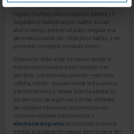
durante 60 segundos. Cuando el pulso es
regular, muchos clínicos cuentan durante 15
segundos y multiplican por cuatro, lo cual
ahorra tiempo; pero en un pulso irregular esa
abreviatura puede dar cifras poco fiables, y es
preferible completar el minuto entero.
El paciente debe estar en reposo desde al
menos cinco minutos antes, sentado o en
decúbito. Los estímulos previos —ejercicio,
cafeína, estrés— pueden elevar la frecuencia
transitoriamente y falsear la lectura basal. En
los servicios de urgencias y en las unidades
de cuidados intensivos, la monitorización
continua mediante pulsioximetría o
electrocardiograma
ha sustituido en buena
medida a la palpación manual, pero la toma del