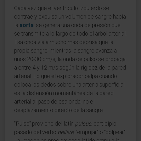
Cada vez que el ventrículo izquierdo se
contrae y expulsa un volumen de sangre hacia
la
aorta
, se genera una onda de presión que
se transmite a lo largo de todo el árbol arterial.
Esa onda viaja mucho más deprisa que la
propia sangre: mientras la sangre avanza a
unos 20-30 cm/s, la onda de pulso se propaga
a entre 4 y 12 m/s según la rigidez de la pared
arterial. Lo que el explorador palpa cuando
coloca los dedos sobre una arteria superficial
es la distensión momentánea de la pared
arterial al paso de esa onda, no el
desplazamiento directo de la sangre.
"Pulso" proviene del latín
pulsus
, participio
pasado del verbo
pellere
, "empujar" o "golpear".
La imagen es precisa: cada latido empuja la