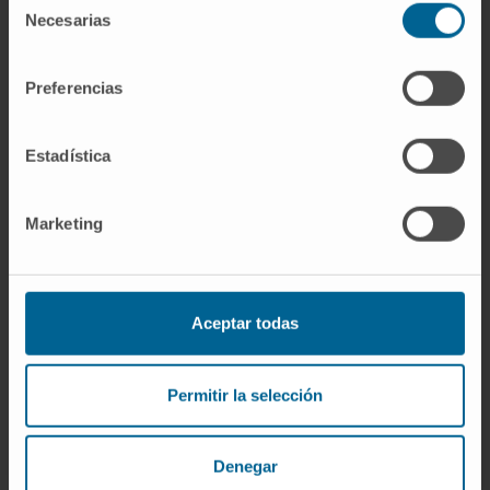
Necesarias
de
que se transmiten en sentido retrógrado por la
consentimiento
vena cava superior. La morfología de ese
pulso yugular
—con sus ondas
a
,
c
y
v
—
Preferencias
aporta información muy valiosa sobre la
hemodinámica del corazón derecho y sobre el
Estadística
estado de la válvula tricúspide, pero su
análisis pertenece a un capítulo distinto de la
Marketing
exploración cardiovascular.
Cómo se toma el pulso
Aceptar todas
La técnica es sencilla. Se colocan los dedos
índice y medio —no el pulgar, que tiene pulso
propio y puede inducir a error— sobre el punto
Permitir la selección
elegido y se comprime la arteria con suavidad
hasta percibir la onda. Para obtener la
Denegar
frecuencia cardíaca
, se cuentan los latidos