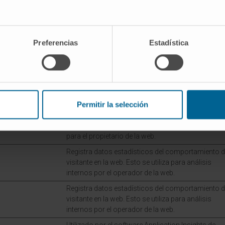
 los propietarios de páginas web a comprender cómo inter
Preferencias
Estadística
ionando información de forma anónima.
or
Propósito
Permitir la selección
Recoge datos relacionadas con la navegación y el
comportamiento del usuario - Esto se usa para
recopilar informes estadísticos y mapas térmicos
para el propietario de la web.
Registra datos estadísticos del comportamiento d
visitante en la web. Esto se utiliza para análisis
internos por el operador de la web.
Registra datos estadísticos del comportamiento d
visitante en la web. Esto se utiliza para análisis
internos por el operador de la web.