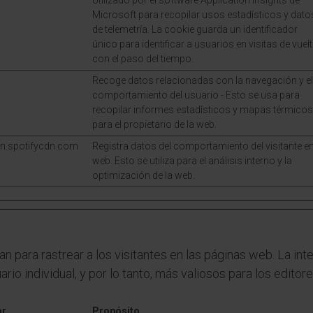
Utilizado por el software Application Insights de
Microsoft para recopilar usos estadísticos y dato
de telemetría. La cookie guarda un identificador
único para identificar a usuarios en visitas de vuel
con el paso del tiempo.
Recoge datos relacionadas con la navegación y el
comportamiento del usuario - Esto se usa para
recopilar informes estadísticos y mapas térmicos
para el propietario de la web.
n.spotifycdn.com
Registra datos del comportamiento del visitante en
web. Esto se utiliza para el análisis interno y la
optimización de la web.
an para rastrear a los visitantes en las páginas web. La in
ario individual, y por lo tanto, más valiosos para los edito
or
Propósito