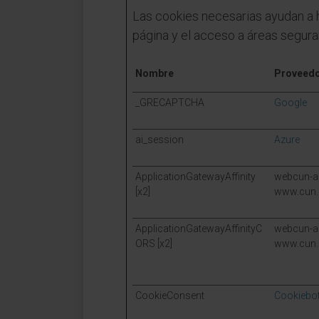
Las cookies necesarias ayudan a 
página y el acceso a áreas segur
Nombre
Proveed
_GRECAPTCHA
Google
ai_session
Azure
ApplicationGatewayAffinity
webcun-au
[x2]
www.cun.
ApplicationGatewayAffinityC
webcun-au
ORS [x2]
www.cun.
CookieConsent
Cookiebo