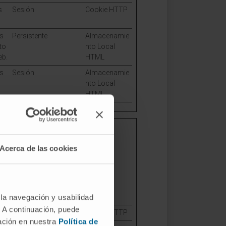
s
Sesión
Cookie HTTP
os
Persistente
Almacenamie
to
nto Local
eb.
HTML
os
Sesión
Almacenamie
nto Local
HTML
Acerca de las cookies
orma en que la página se
cuentra.
Duración máxima de
Tipo
 la navegación y usabilidad
almacenamiento
. A continuación, puede
Sesión
Cookie HTTP
mación en nuestra
Política de