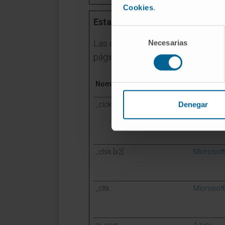
Cookies
.
Estadística (7)
Selección
Las cookies estadísticas ayudan a
Necesarias
de
consentimiento
páginas web reuniendo y proporc
Nombre
Proveed
Denegar
_clck
Microsoft
_clsk [x2]
Microsoft
_cltk
Microsoft