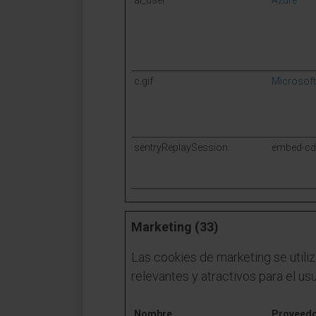
ai_user
Azure
c.gif
Microsoft
sentryReplaySession
embed-cd
Marketing (33)
Las cookies de marketing se utiliz
relevantes y atractivos para el usu
Nombre
Proveed