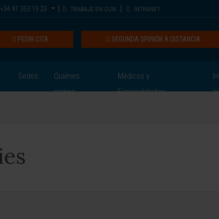
+34 91 353 19 20
TRABAJE EN CUN
INTRANET
PEDIR CITA
SEGUNDA OPINIÓN A DISTANCIA
Sedes
Quiénes
Médicos y
In
somos
Especialidades
e
ies