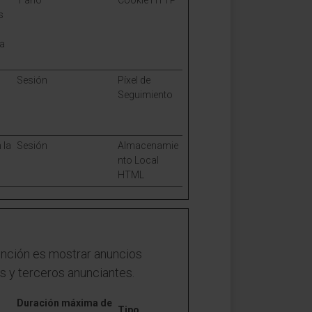
1 año
Cookie HTTP
s
ta
Sesión
Píxel de
Seguimiento
 la
Sesión
Almacenamie
nto Local
HTML
tención es mostrar anuncios
res y terceros anunciantes.
Duración máxima de
Tipo