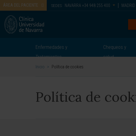
ÁREA DEL PACIENTE
NAVARRA
+34 948 255 400
MADRID
SEDES:
Enfermedades y
Chequeos y
Tratamientos
salud
Inicio
>
Política de cookies
Política de cook