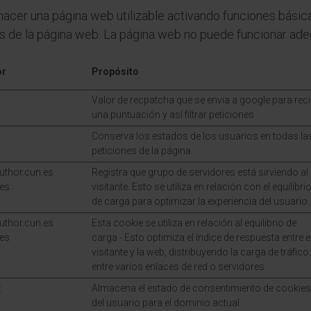
hacer una página web utilizable activando funciones básic
as de la página web. La página web no puede funcionar ad
or
Propósito
Valor de recpatcha que se envia a google para reci
una puntuación y así filtrar peticiones
Conserva los estados de los usuarios en todas la
peticiones de la página.
thor.cun.es
Registra que grupo de servidores está sirviendo al
es
visitante. Esto se utiliza en relación con el equilibri
de carga para optimizar la experiencia del usuario.
thor.cun.es
Esta cookie se utiliza en relación al equilibrio de
es
carga - Esto optimiza el índice de respuesta entre e
visitante y la web, distribuyendo la carga de tráfico
entre varios enlaces de red o servidores.
t
Almacena el estado de consentimiento de cookies
del usuario para el dominio actual