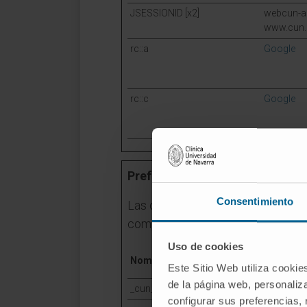
JSESSIONID [x2]
webcun-au
www.cun.
rc::a
Google
rc::c
Google
Preferencias (1)
Consentimiento
Las cookies de preferencias permi
comporta o el aspecto que tiene, 
Uso de cookies
Nombre
Proveed
Este Sitio Web utiliza cookie
de la página web, personaliza
_cun_visit_
www.cun.
configurar sus preferencias,