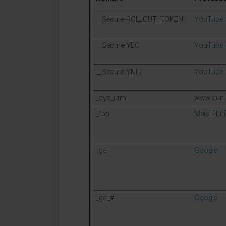
__Secure-ROLLOUT_TOKEN
YouTube
__Secure-YEC
YouTube
__Secure-YNID
YouTube
_cys_utm
www.cun.
_fbp
Meta Platf
_ga
Google
_ga_#
Google