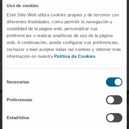
Una coordinadora del personal de apoyo a la
Uso de cookies
investigación.
Diez coordinadores de estudio (cuatro son
Este Sitio Web utiliza cookies propias y de terceros con
enfermeras).
diferentes finalidades, como permitir la navegación y
Cinco Asistentes de Investigación.
usabilidad de la página web, personalizar sus
Gestores para el seguimiento administrativo y
preferencias o realizar analíticas de uso de la página
económico de los proyectos.
web. A continuación, puede configurar sus preferencias,
Dos secretarias.
rechazar o bien aceptar todas las cookies y obtener más
Un técnico de calidad .
información en nuestra
Política de Cookies
.
Un monitor de ensayos clínicos.
Un técnico de bioestadística.
Selección
Necesarias
de
consentimiento
Preferencias
Estadística