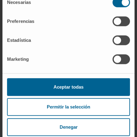
Necesarias
de
SUSCRIBIRSE
consentimiento
Preferencias
Síguenos
Estadística
ENFERMEDADES Y TRATAMIENTOS
Marketing
Enfermedades
Pruebas diagnósticas
Tratamientos
Aceptar todas
Cuidados en casa
Chequeos y salud
Permitir la selección
NUESTROS PROFESIONALES
Denegar