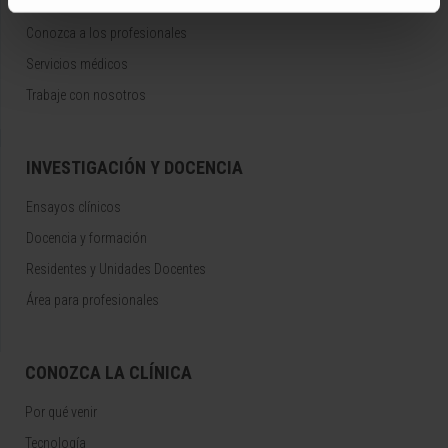
Cancer Center
Conozca a los profesionales
Servicios médicos
Trabaje con nosotros
INVESTIGACIÓN Y DOCENCIA
Ensayos clínicos
Docencia y formación
Residentes y Unidades Docentes
Área para profesionales
CONOZCA LA CLÍNICA
Por qué venir
Tecnología