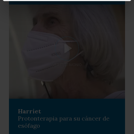
VER TESTIMONIO
Harriet
Protonterapia para su cáncer de
esófago