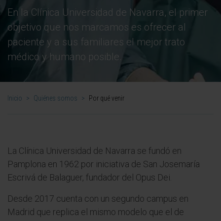
En la Clínica Universidad de Navarra, el primer
objetivo que nos marcamos es ofrecer al
paciente y a sus familiares el mejor trato
médico y humano posible.
Inicio
>
Quiénes somos
>
Por qué venir
La Clínica Universidad de Navarra se fundó en
Pamplona en 1962 por iniciativa de San Josemaría
Escrivá de Balaguer, fundador del Opus Dei.
Desde 2017 cuenta con un segundo campus en
Madrid que replica el mismo modelo que el de