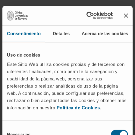
Ayudamos a nuestros pacientes a
superar sus historias
Consentimiento
Detalles
Acerca de las cookies
Sus testimonios nos animan para seguir mejorando
nuestros servicios
Uso de cookies
Este Sitio Web utiliza cookies propias y de terceros con
diferentes finalidades, como permitir la navegación y
usabilidad de la página web, personalizar sus
preferencias o realizar analíticas de uso de la página
web. A continuación, puede configurar sus preferencias,
rechazar o bien aceptar todas las cookies y obtener más
información en nuestra
Política de Cookies
.
Selección
VER TESTIMONIO
Necesarias