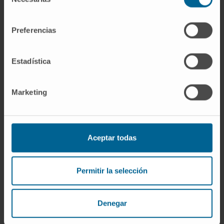
de
consentimiento
Preferencias
Estadística
Domingo
Reaparición cáncer de próstata
Marketing
"Descubrí que tenía cáncer gracias a una
analítica rutinaria. Puede que haya mucha
gente que le pase lo mismo que a mí, que
tenga un tumor y que no lo note.
Aceptar todas
He vuelto a recuperar la sensación de
seguridad que había perdido. Me encuentro
Permitir la selección
muy bien.
Denegar