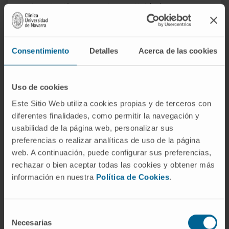
inscripción en nuestras actividades
docentes).
Datos de características personales o
circunstancias sociales
(p.ej., fecha de
Consentimiento
Detalles
Acerca de las cookies
nacimiento).
Datos económicos o de transacciones de
Uso de cookies
bienes y servicios
(p.ej., número de cuenta
bancaria o de tarjeta bancaria para el pago
Este Sitio Web utiliza cookies propias y de terceros con
diferentes finalidades, como permitir la navegación y
de servicios o datos de transacciones o
usabilidad de la página web, personalizar sus
pagos realizadas).
preferencias o realizar analíticas de uso de la página
Datos de navegación
(p.ej., datos de uso de
web. A continuación, puede configurar sus preferencias,
la página web de CUN).
rechazar o bien aceptar todas las cookies y obtener más
Datos de salud
. Exclusivamente en aquellos
información en nuestra
Política de Cookies
.
casos en los que el usuario proporcione
datos de salud a través de los canales
Selección
habilitados para mantener una relación
Necesarias
de
asistencial con el usuario a través de la web