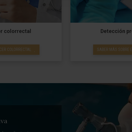
r colorrectal
Detección pr
NCER COLORRECTAL
SABER MÁS SOBRE E
iva