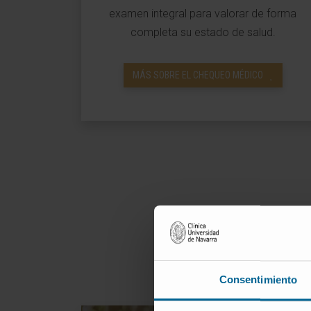
examen integral para valorar de forma
completa su estado de salud.
MÁS SOBRE EL CHEQUEO MÉDICO
Prog
Cuanto más precozmen
Consentimiento