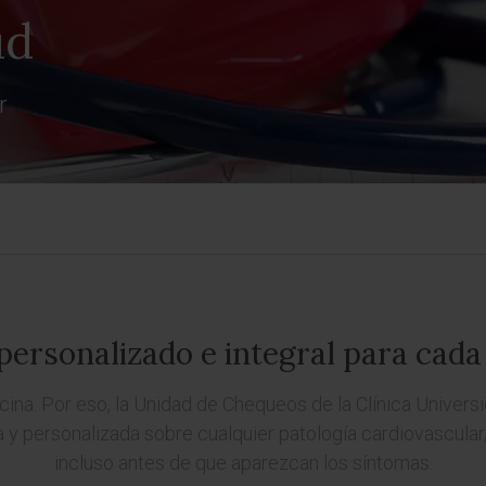
ud
r
personalizado e integral para cada
cina. Por eso, la Unidad de Chequeos de la Clínica Univers
y personalizada sobre cualquier patología cardiovascular,
incluso antes de que aparezcan los síntomas.