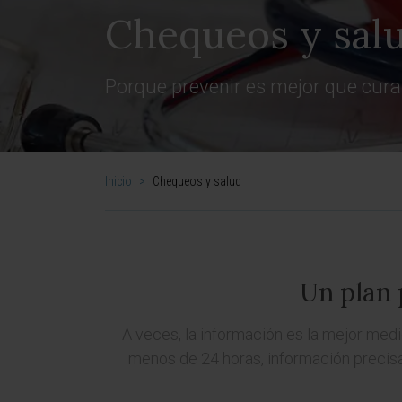
Chequeos y sal
Porque prevenir es mejor que cura
Inicio
>
Chequeos y salud
Un plan 
A veces, la información es la mejor medi
menos de 24 horas, información precisa 