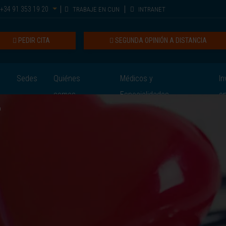
+34 91 353 19 20
TRABAJE EN CUN
INTRANET
PEDIR CITA
SEGUNDA OPINIÓN A DISTANCIA
Sedes
Quiénes
Médicos y
In
somos
Especialidades
e