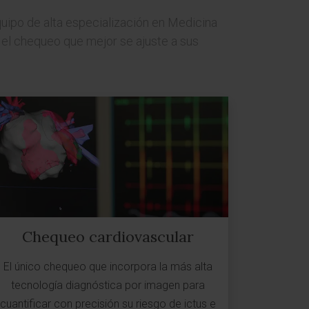
uipo de alta especialización en Medicina
 el chequeo que mejor se ajuste a sus
Chequeo cardiovascular
El único chequeo que incorpora la más alta
tecnología diagnóstica por imagen para
cuantificar con precisión su riesgo de ictus e