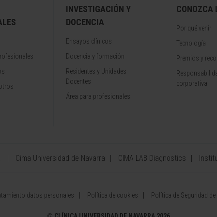
INVESTIGACIÓN Y
CONOZCA L
ALES
DOCENCIA
Por qué venir
Ensayos clínicos
Tecnología
rofesionales
Docencia y formación
Premios y rec
os
Residentes y Unidades
Responsabilida
Docentes
corporativa
otros
Área para profesionales
a
Cima Universidad de Navarra
CIMA LAB Diagnostics
Instit
atamiento datos personales
Política de cookies
Política de Seguridad de
©
CLÍNICA UNIVERSIDAD DE NAVARRA 2026