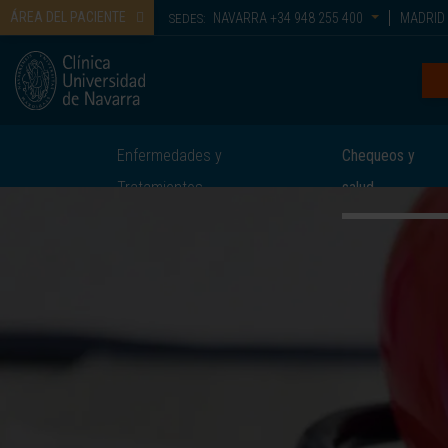
ÁREA DEL PACIENTE
NAVARRA
+34 948 255 400
MADRID
SEDES:
Enfermedades y
Chequeos y
Tratamientos
salud