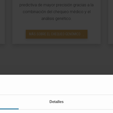
predictiva de mayor precisión gracias a la
combinación del chequeo médico y el
análisis genético.
MÁS SOBRE EL CHEQUEO GENÓMICO
ramas de Detección Precoz del C
te se diagnostica el cáncer, existen más posibilidades de
Detalles