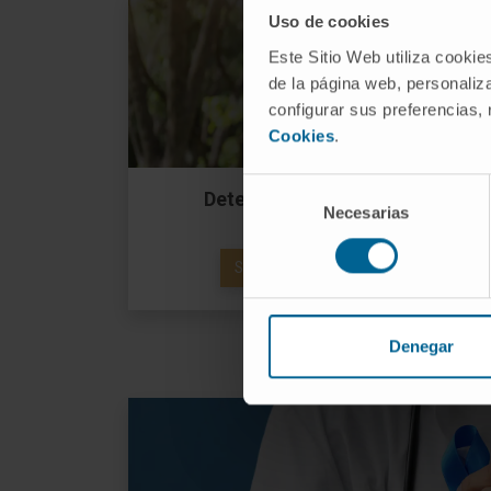
Uso de cookies
Este Sitio Web utiliza cookie
de la página web, personaliza
configurar sus preferencias,
Cookies
.
Selección
Detección precoz del cáncer d
Necesarias
de
consentimiento
SABER MÁS SOBRE EL SCREENING DE C
Denegar