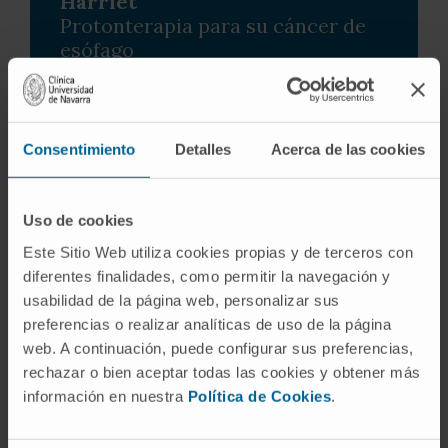
Harriet
Protonterapia para su cáncer de
esófago
A sus 80 años, Harriet viajó desde Toronto
hasta Madrid para tratarse de un cáncer de
esófago.
Consentimiento
Detalles
Acerca de las cookies
Tras el diagnóstico en su ciudad natal, Harriet y
su familia buscaron una segunda opinión que
Uso de cookies
les ofreciera un tratamiento más adecuado
para su enfermedad. Así, llegaron a la Clínica
Este Sitio Web utiliza cookies propias y de terceros con
Universidad de Navarra para recibir
diferentes finalidades, como permitir la navegación y
protonterapia.
usabilidad de la página web, personalizar sus
preferencias o realizar analíticas de uso de la página
web. A continuación, puede configurar sus preferencias,
rechazar o bien aceptar todas las cookies y obtener más
información en nuestra
Política de Cookies
.