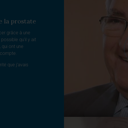
e la prostate
ncer grâce à une
possible qu'il y ait
qui ont une
s compte.
ité que j'avais