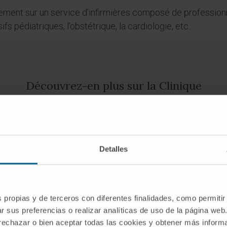
ent sur un service d’infirmières composé de professionne
ifs pédiatriques, l’obstétrique, la cardiologie, etc.
Découvrez-en plus sur la Clinique
Detalles
Technologie
s propias y de terceros con diferentes finalidades, como permitir
La Clinique dispose de l’équipement
r sus preferencias o realizar analíticas de uso de la página web
technologique de pointe le plus complet au
 rechazar o bien aceptar todas las cookies y obtener más infor