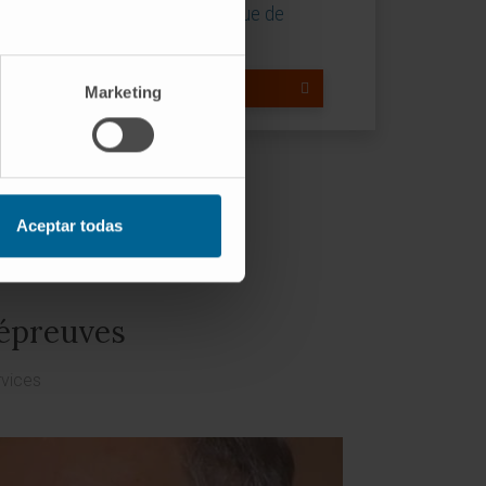
J’ai lu et j’accepte la
politique de
confidentialité
.
JE VEUX ÊTRE APPELÉ
Marketing
Aceptar todas
 épreuves
rvices