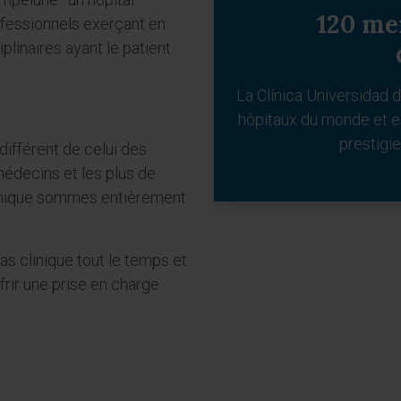
120 me
ofessionnels exerçant en
plinaires ayant le patient
La Clínica Universidad d
hôpitaux du monde et es
prestig
différent de celui des
médecins et les plus de
Clinique sommes entièrement
s clinique tout le temps et
frir une prise en charge