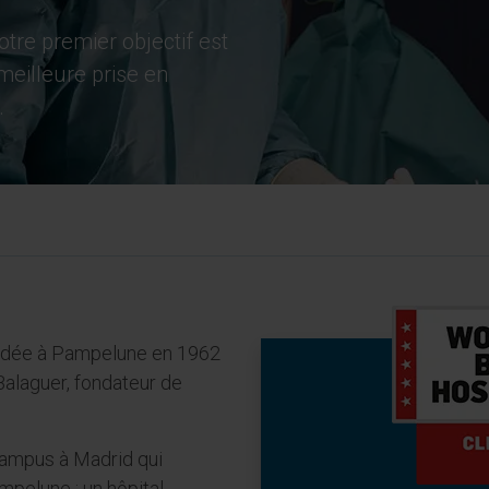
otre premier objectif est
 meilleure prise en
.
fondée à Pampelune en 1962
 Balaguer, fondateur de
campus à Madrid qui
pelune : un hôpital