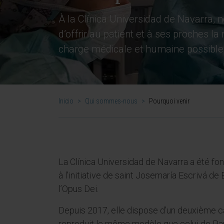
À la Clínica Universidad de Navarra, n
d’offrir au patient et à ses proches la
charge médicale et humaine possible
Inicio
>
Qui sommes-nous
>
Pourquoi venir
La Clínica Universidad de Navarra a été 
à l’initiative de saint Josemaría Escrivá de
l’Opus Dei.
Depuis 2017, elle dispose d’un deuxième 
reproduit le même modèle que celui de Pam