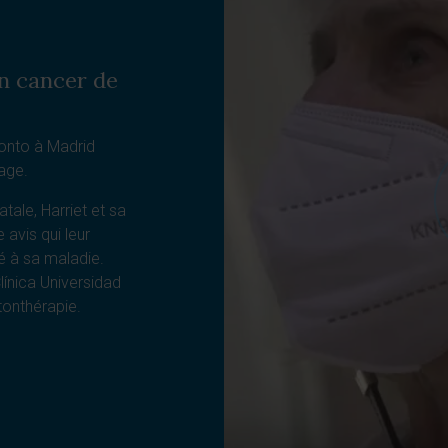
n cancer de
ronto à Madrid
age.
atale, Harriet et sa
avis qui leur
é à sa maladie.
Clínica Universidad
tonthérapie.