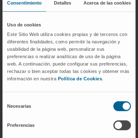
120 meilleurs hôpitaux du monde
Consentimiento
Detalles
Acerca de las cookies
Accréditation AEMED – Laboratoire de
radiopharmaceutiques
Uso de cookies
Accréditation en tant que Centre d’Excellence dans le
Este Sitio Web utiliza cookies propias y de terceros con
Traitement de l’Obésité
diferentes finalidades, como permitir la navegación y
usabilidad de la página web, personalizar sus
Accréditation en tant que Centre d’Excellence en
preferencias o realizar analíticas de uso de la página
Chirurgie de l’obésité
web. A continuación, puede configurar sus preferencias,
rechazar o bien aceptar todas las cookies y obtener más
Centre d’Excellence dans l’intégration de l’Oncologie
información en nuestra
Política de Cookies
.
et des Soins Palliatifs
Contribution au leadership réputationnel
Selección
Engagement social pendant la pandémie de
Necesarias
de
coronavirus
consentimiento
Hôpital privé d’Espagne jouissant de la meilleure
Preferencias
réputation