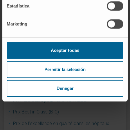
Joint Commission International
Estadística
Meilleure Idée Diario Médico 2009. Laboratoire PET-
GMP
Marketing
Meilleure institution sanitaire de la décennie
Meilleure page web d’une institution sanitaire et
Aceptar todas
sociale
Meilleur hôpital privé espagnol (OCU, 2012)
Permitir la selección
MERCO Talento
Denegar
Monitor Empresarial de Reputación Corporative
Prix ABC Salud pour l’effort en R&D&i
Prix Best in Class (BIC)
Prix de l’excellence en qualité dans les hôpitaux