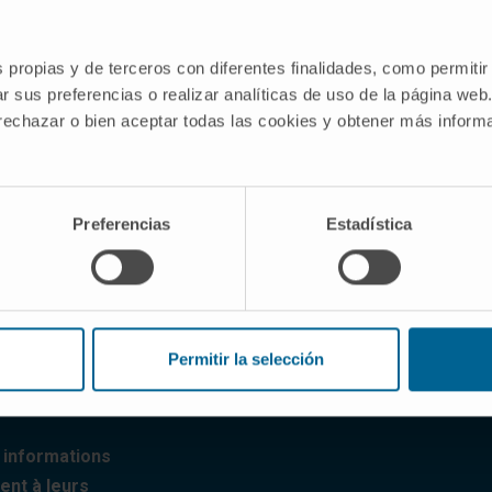
ns importantes sur le
s propias y de terceros con diferentes finalidades, como permitir
ations sont
r sus preferencias o realizar analíticas de uso de la página web
 rechazar o bien aceptar todas las cookies y obtener más infor
que et pour aider à
le patient que pour
isque de développer
Preferencias
Estadística
te les antécédents
alogique, mais avec
 Il inclut
des
ins trois
Permitir la selección
ser les schémas
s informations
ent à leurs