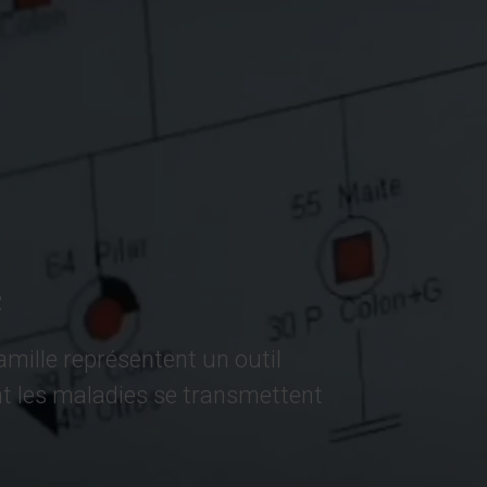
e
mille représentent un outil
 les maladies se transmettent