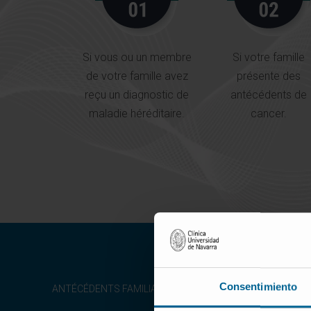
Si vous ou un membre
Si votre famille
de votre famille avez
présente des
reçu un diagnostic de
antécédents de
maladie héréditaire.
cancer.
Consentimiento
ANTÉCÉDENTS FAMILIAUX