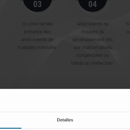
Si votre famille
Antécédents de
S
présente des
troubles du
ou
antécédents de
développement tels
maladies mentales.
que malformations
congénitales ou
handicap intellectuel.
Detalles