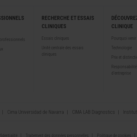
SSIONNELS
RECHERCHE ET ESSAIS
DÉCOUVRE
CLINIQUES
CLINIQUE
Essais cliniques
Pourquoi venir
professionnels
Unité centrale des essais
Technologie
ux
cliniques
Prix et distinct
Responsabilité
d'entreprise
Cima Universidad de Navarra
CIMA LAB Diagnostics
Institu
identialité
Traitement des données personnelles
Politique de cookies