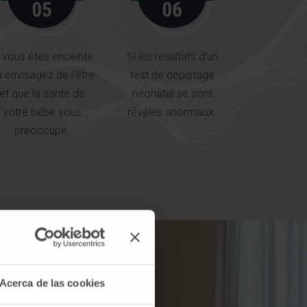
i vous êtes enceinte
Si les résultats d’un
 envisagez de l’être
test de dépistage
et que la santé de
néonatal se sont
votre bébé vous
révélés anormaux.
préoccupe.
Acerca de las cookies