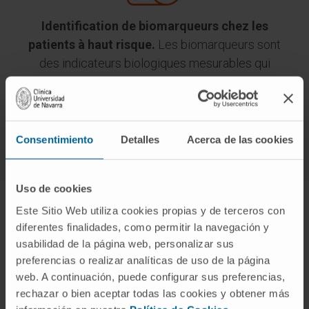
Identification de biomarqueurs chez les
patients à haut risque.
Les biomarqueurs sont
des indicateurs biologiques mesurables qui
fournissent des informations sur l’état de santé
d’un individu, y compris son risque de développer
certaines maladies.
Consentimiento
Detalles
Acerca de las cookies
Uso de cookies
Este Sitio Web utiliza cookies propias y de terceros con
diferentes finalidades, como permitir la navegación y
usabilidad de la página web, personalizar sus
Nous disposons de CIMA LAB
preferencias o realizar analíticas de uso de la página
Diagnostics
web. A continuación, puede configurar sus preferencias,
rechazar o bien aceptar todas las cookies y obtener más
Laboratoire de diagnostic génétique et