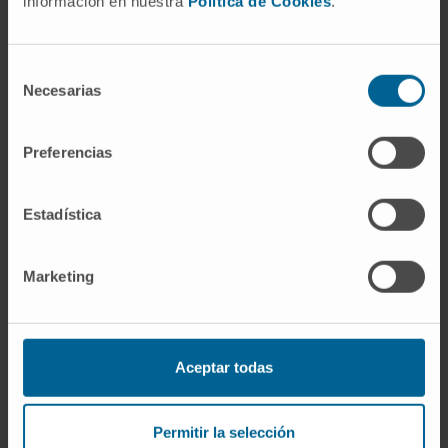
información en nuestra
Política de Cookies
.
phénotypique intégral de la Clínica
Universidad de Navarra
Selección
Cima Lab Diagnostics regroupe les trois
Necesarias
de
grands laboratoires d’analyses génétiques et
consentimiento
phénotypiques appartenant à l’Universidad de
Preferencias
Navarra : l’Unité de génétique clinique et celle
d’analyses moléculaires d’anatomie
Estadística
pathologique de la Clinique, le Service
d’analyses génétiques de la Faculté des
sciences et les laboratoires de cytométrie du
Marketing
Cima et de la Clínica Universidad de Navarra.
Aceptar todas
Permitir la selección