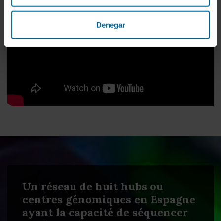
Denegar
Un réseau de huit hubs ou
centres génomiques en Espagne
ayant la capacité de séquencer