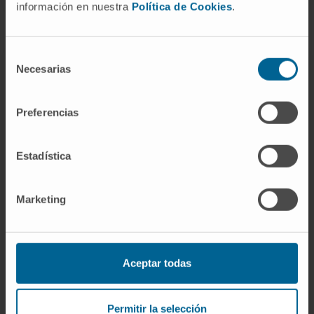
información en nuestra
Política de Cookies
.
Selección
Necesarias
de
L'innovation technologique
consentimiento
comme proposition de valeur
Preferencias
Nous sommes le centre privé espagnol qui dispose de
la plus grande et de la plus avancée technologie du
Estadística
marché.
Marketing
IRM 3T
Elle adapte l'examen d'imagerie aux
Aceptar todas
caractéristiques physiques du patient et offre
une plus grande puissance diagnostique.
Permitir la selección