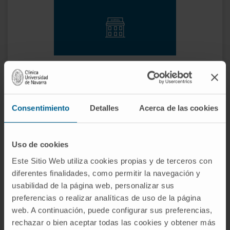
Parking
Consentimiento
Detalles
Acerca de las cookies
La Clinique dispose d'un parking payant pour
Uso de cookies
les patients et les visiteurs, situé dans le
Este Sitio Web utiliza cookies propias y de terceros con
bâtiment de la Clinique elle-même.
diferentes finalidades, como permitir la navegación y
usabilidad de la página web, personalizar sus
preferencias o realizar analíticas de uso de la página
EN SAVOIR PLUS SUR LE SERVICE DE PARKING
web. A continuación, puede configurar sus preferencias,
rechazar o bien aceptar todas las cookies y obtener más