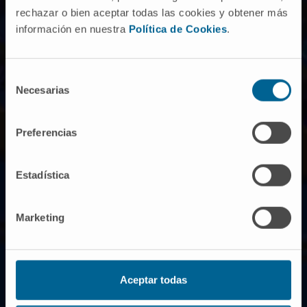
rechazar o bien aceptar todas las cookies y obtener más
échographie abdomino-pelvienne, un
información en nuestra
Política de Cookies
.
électrocardiogramme, une radiographie thoracique et, pour
les patients de plus de 40 ans, un scanner thoraco-
abdomino-pelvien à très faible dose de radiation.
Selección
Necesarias
de
consentimiento
Preferencias
Estadística
Marketing
Évaluation et suivi
Aceptar todas
Au bout de 15 semaines, nous disposerons des résultats du