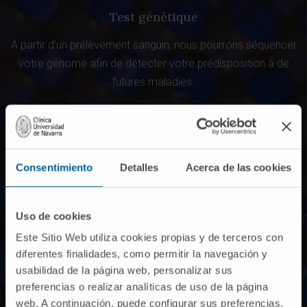
Test génétique
À partir d’un prélèvement sanguin, nous pourrons séquencer
votre génome afin de détecter votre prédisposition à de
futures maladies.
Consentimiento
Detalles
Acerca de las cookies
Uso de cookies
Este Sitio Web utiliza cookies propias y de terceros con
diferentes finalidades, como permitir la navegación y
usabilidad de la página web, personalizar sus
Bilan de santé
preferencias o realizar analíticas de uso de la página
web. A continuación, puede configurar sus preferencias,
Pour compléter votre bilan génomique, sont inclus une