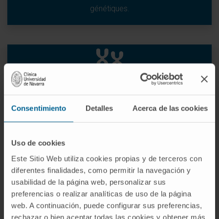
génétiques.
Maladies chromosomiques
Consentimiento
Detalles
Acerca de las cookies
Ces maladies peuvent apparaître en raison d’une
altération du nombre de chromosomes ou de leur
structure. Elles peuvent impliquer l’ajout ou la perte de
Uso de cookies
chromosomes entiers (aneuploïdie) ou de grandes
Este Sitio Web utiliza cookies propias y de terceros con
portions de chromosomes.
diferentes finalidades, como permitir la navegación y
usabilidad de la página web, personalizar sus
Des exemples incluent le syndrome de Down, causé
preferencias o realizar analíticas de uso de la página
par une copie supplémentaire du chromosome 21, et
web. A continuación, puede configurar sus preferencias,
le syndrome de Turner, qui survient lorsqu’il manque
rechazar o bien aceptar todas las cookies y obtener más