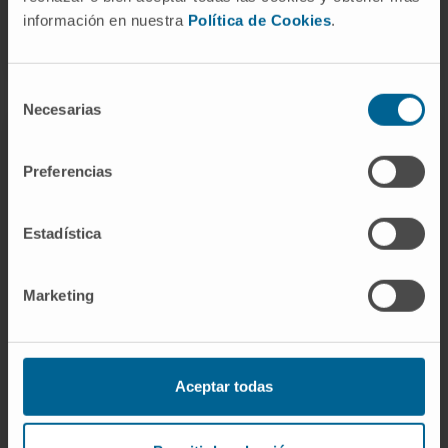
tout ou partie de l’un des chromosomes X chez la
información en nuestra
Política de Cookies
.
femme.
Selección
Necesarias
de
consentimiento
Preferencias
Maladies mitochondriales
Estadística
Ces maladies sont causées par des
altérations du
matériel génétique mitochondrial
, qui est hérité
Marketing
exclusivement par voie maternelle.
Elles affectent principalement les cellules ayant de
fortes exigences énergétiques, comme celles du cœur,
Aceptar todas
du cerveau et des muscles.
Des exemples de maladies mitochondriales incluent le