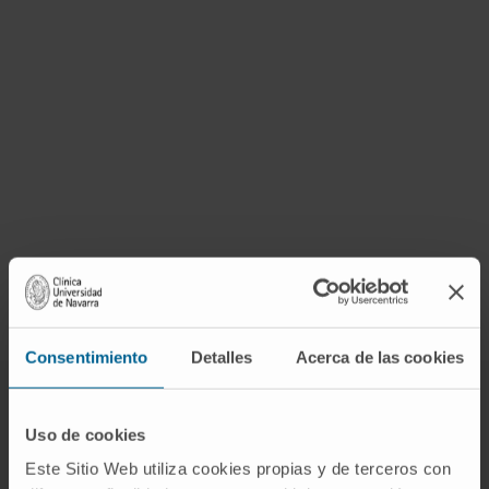
Consentimiento
Detalles
Acerca de las cookies
Autres centres de recherche du campus de
Uso de cookies
l’Universidad de Navarra
Este Sitio Web utiliza cookies propias y de terceros con