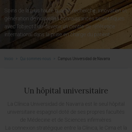
Soins de la plus haute qualité, recherche, innovation et
génération de nouvelles connaissances scientifiques
avec l’objectif de devenir un centre de référence
international dans la prise en charge du patient.
Inicio
>
Qui sommes-nous
>
Campus Universidad de Navarra
Un hôpital universitaire
La Clínica Universidad de Navarra est le seul hôpital
universitaire espagnol doté de ses propres facultés
de Médecine et de Sciences infirmières.
La connexion stratégique entre la Clínica, le Cima et la