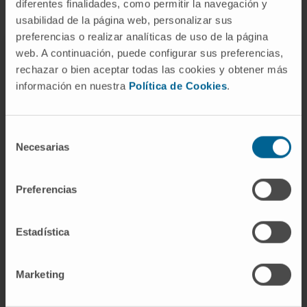
diferentes finalidades, como permitir la navegación y
usabilidad de la página web, personalizar sus
preferencias o realizar analíticas de uso de la página
web. A continuación, puede configurar sus preferencias,
rechazar o bien aceptar todas las cookies y obtener más
información en nuestra
Política de Cookies
.
Selección
Necesarias
de
consentimiento
Preferencias
Estadística
Centre de Recherche en Nutrition
Recherche fondamentale-appliquée axée sur des
Marketing
sujets liés à l’alimentation, à la santé, au mode de vie
et, en particulier, à l’origine et aux mécanismes