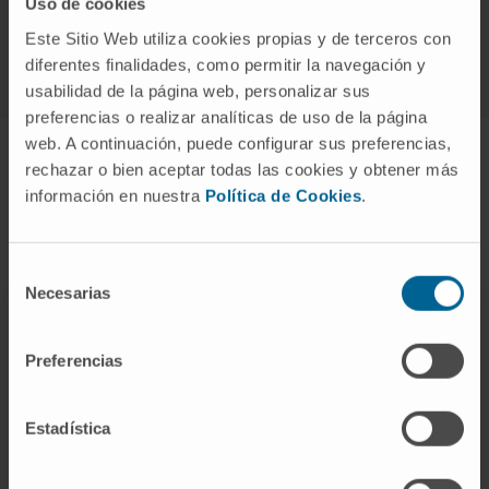
Uso de cookies
Este Sitio Web utiliza cookies propias y de terceros con
diferentes finalidades, como permitir la navegación y
usabilidad de la página web, personalizar sus
preferencias o realizar analíticas de uso de la página
web. A continuación, puede configurar sus preferencias,
rechazar o bien aceptar todas las cookies y obtener más
Autres prix et reconnaissances
información en nuestra
Política de Cookies
.
Selección
Necesarias
de
120 meilleurs hôpitaux du monde
consentimiento
Preferencias
Accréditation AEMED – Laboratoire de
radiopharmaceutiques
Estadística
Accréditation en tant que Centre d’Excellence dans le
Traitement de l’Obésité