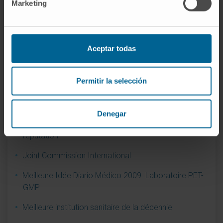
Marketing
Accréditation en tant que Centre d’Excellence en
Chirurgie de l’obésité
Centre d’Excellence dans l’intégration de l’Oncologie
Aceptar todas
et des Soins Palliatifs
Contribution au leadership réputationnel
Permitir la selección
Engagement social pendant la pandémie de
coronavirus
Denegar
Hôpital privé d’Espagne jouissant de la meilleure
réputation
Joint Commission International
Meilleure Idée Diario Médico 2009. Laboratoire PET-
GMP
Meilleure institution sanitaire de la décennie