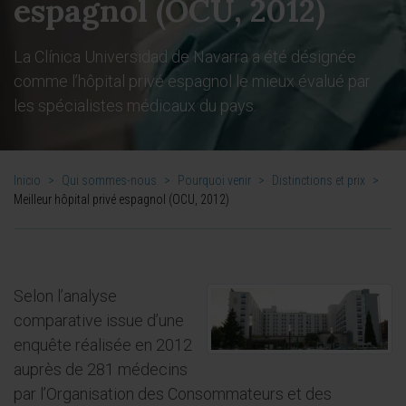
espagnol (OCU, 2012)
La Clínica Universidad de Navarra a été désignée
comme l’hôpital privé espagnol le mieux évalué par
les spécialistes médicaux du pays.
Inicio
>
Qui sommes-nous
>
Pourquoi venir
>
Distinctions et prix
>
Meilleur hôpital privé espagnol (OCU, 2012)
Selon l’analyse
comparative issue d’une
enquête réalisée en 2012
auprès de 281 médecins
par l’Organisation des Consommateurs et des