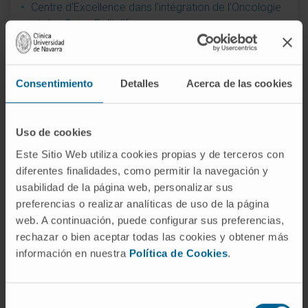
Centre d’Excellence dans l’intégration de l’Oncologie
et des Soins Palliatifs
Contribution au leadership réputationnel
Engagement social pendant la pandémie de
Consentimiento
Detalles
Acerca de las cookies
coronavirus
Hôpital privé d’Espagne jouissant de la meilleure
Uso de cookies
réputation
Este Sitio Web utiliza cookies propias y de terceros con
Joint Commission International
diferentes finalidades, como permitir la navegación y
usabilidad de la página web, personalizar sus
Meilleure Idée Diario Médico 2009. Laboratoire PET-
preferencias o realizar analíticas de uso de la página
GMP
web. A continuación, puede configurar sus preferencias,
rechazar o bien aceptar todas las cookies y obtener más
Meilleure institution sanitaire de la décennie
información en nuestra
Política de Cookies
.
Meilleure page web d’une institution sanitaire et
sociale
Selección