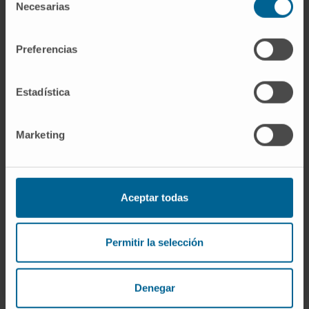
Meilleur hôpital privé espagnol (OCU, 2012)
Necesarias
de
consentimiento
MERCO Talento
Preferencias
Monitor Empresarial de Reputación Corporative
Prix ABC Salud pour l’effort en R&D&i
Estadística
Prix Best in Class (BIC)
Marketing
Prix de l’excellence en qualité dans les hôpitaux
Prix Meilleure Idée 2019
Référence en recherche biomédicale
Aceptar todas
World's Best Specialized Hospitals 2025
Permitir la selección
World’s Best Smart Hospitals - Newsweek [ES]
Denegar