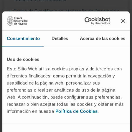
Centro de Excelência na integração da Oncologia e
dos Cuidados Paliativos
Compromisso social durante a pandemia de
coronavírus. MERCO
Consentimiento
Detalles
Acerca de las cookies
Contribuição para a liderança reputacional.
Enfermagem
Uso de cookies
Hospital privado de Espanha com melhor reputação
Este Sitio Web utiliza cookies propias y de terceros con
diferentes finalidades, como permitir la navegación y
Joint Commision International
usabilidad de la página web, personalizar sus
preferencias o realizar analíticas de uso de la página
Melhor Hospital Privado Espanhol (OCU, 2012)
web. A continuación, puede configurar sus preferencias,
Melhor Ideia Diário Médico 2009. Laboratório PET-
rechazar o bien aceptar todas las cookies y obtener más
GMP
información en nuestra
Política de Cookies
.
Melhor Instituição Sanitária da Década
Selección