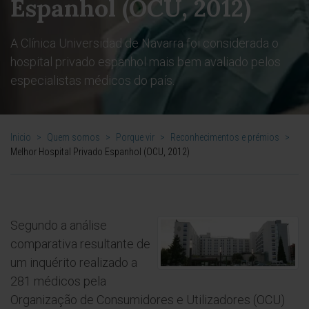
Espanhol (OCU, 2012)
A Clínica Universidad de Navarra foi considerada o
hospital privado espanhol mais bem avaliado pelos
especialistas médicos do país.
Inicio
>
Quem somos
>
Porque vir
>
Reconhecimentos e prémios
>
Melhor Hospital Privado Espanhol (OCU, 2012)
Segundo a análise
comparativa resultante de
um inquérito realizado a
281 médicos pela
Organização de Consumidores e Utilizadores (OCU)