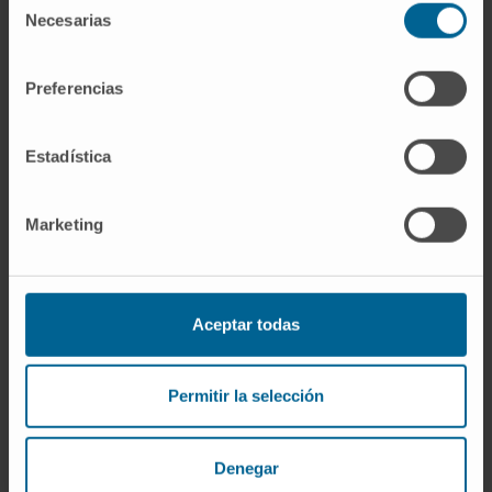
Melhor página web de uma instituição sanitária e
Necesarias
de
social
consentimiento
MERCO Talento
Preferencias
Monitor Empresarial de Reputação Corporativa
Estadística
Prémio ABC Saúde pelo esforço em I+D+i
Prémio de Excelência em Qualidade nos Hospitais
Marketing
Prémio Melhor Ideia 2019. Diario Médico
Prémios Best in Class (BIC)
Aceptar todas
Referência em investigação biomédica
World's Best Specialized Hospitals 2025
Permitir la selección
World’s Best Smart Hospitals - Newsweek [ES]
Denegar