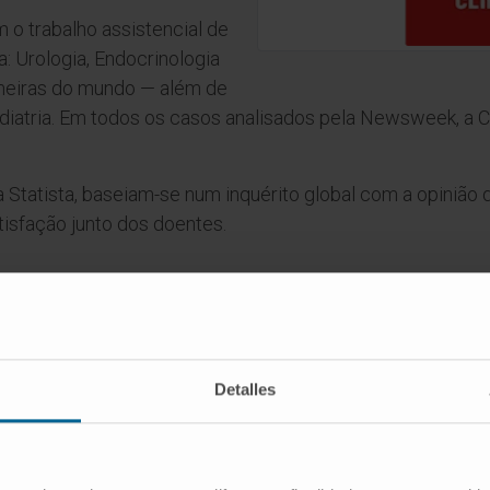
m o trabalho assistencial de
a: Urologia, Endocrinologia
imeiras do mundo — além de
Pediatria. Em todos os casos analisados pela Newsweek, a 
Statista, baseiam-se num inquérito global com a opinião 
tisfação junto dos doentes.
Detalles
hecimentos