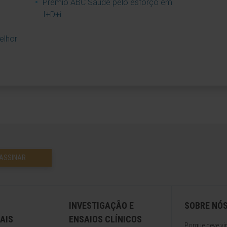
Prémio ABC Saúde pelo esforço em
I+D+i
elhor
ASSINAR
INVESTIGAÇÃO E
SOBRE NÓ
AIS
ENSAIOS CLÍNICOS
Porque deve vir