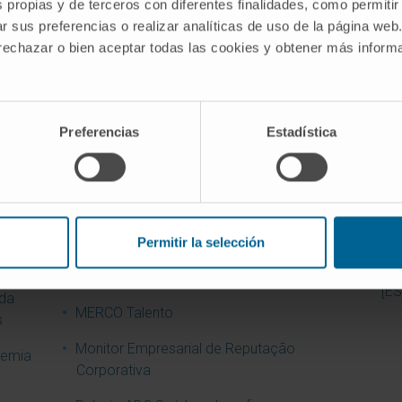
s propias y de terceros con diferentes finalidades, como permitir
r sus preferencias o realizar analíticas de uso de la página web
 rechazar o bien aceptar todas las cookies y obtener más infor
Joint Commision International
Pré
Hos
Melhor Hospital Privado Espanhol (OCU,
de
2012)
Pré
Preferencias
Estadística
Melhor Ideia Diário Médico 2009.
Pré
ncia
Laboratório PET-GMP
Ref
Melhor Instituição Sanitária da Década
Wor
ncia
Permitir la selección
Melhor página web de uma instituição
Wor
sanitária e social
[ES
 da
MERCO Talento
s
Monitor Empresarial de Reputação
demia
Corporativa