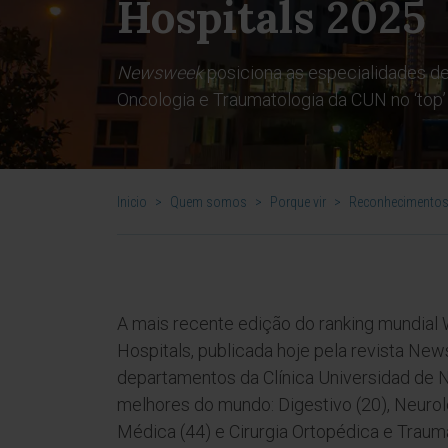
Hospitals 2025
Newsweek
posiciona as especialidades de
Oncologia e Traumatologia da CUN no ‘top’
Inicio
>
Quem somos
>
Porque vir
>
Reconhecimentos
A mais recente edição do ranking mundial 
Hospitals, publicada hoje pela revista Ne
departamentos da Clínica Universidad de N
melhores do mundo: Digestivo (20), Neurol
Médica (44) e Cirurgia Ortopédica e Trauma