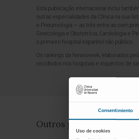
Esta publicação internacional inclui també
outras especialidades da Clínica na sua list
e Pneumologia — as três entre as cem pr
Ginecologia e Obstetrícia, Cardiologia e 
o primeiro hospital espanhol não público.
Os rankings da Newsweek, elaborados pela 
recolhidos nos hospitais e inquéritos de sa
Consentimiento
Outros prémios e recon
Uso de cookies