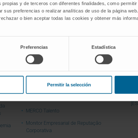
s propias y de terceros con diferentes finalidades, como permitir
r sus preferencias o realizar analíticas de uso de la página web
 rechazar o bien aceptar todas las cookies y obtener más infor
Joint Commision International
Pré
Hos
Melhor Hospital Privado Espanhol (OCU,
de
2012)
Pré
Preferencias
Estadística
Melhor Ideia Diário Médico 2009.
Pré
ncia
Laboratório PET-GMP
Ref
Melhor Instituição Sanitária da Década
Wor
Permitir la selección
ncia
Melhor página web de uma instituição
Wor
sanitária e social
[ES
 da
MERCO Talento
s
Monitor Empresarial de Reputação
demia
Corporativa