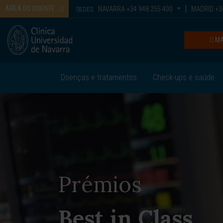
ÁREA DO DOENTE
NAVARRA
+34 948 255 400
MADRID
+34
SEDES:
MA
Doenças e tratamentos
Check-ups e saúde
Prémios
Best in Class