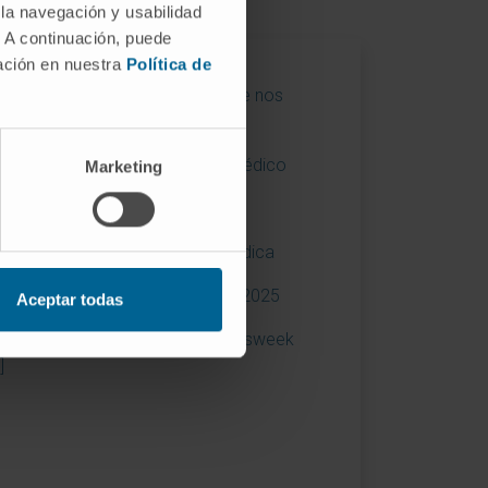
 la navegación y usabilidad
. A continuación, puede
mación en nuestra
Política de
mio de Excelência em Qualidade nos
pitais
mio Melhor Ideia 2019. Diario Médico
Marketing
mios Best in Class (BIC)
erência em investigação biomédica
ld's Best Specialized Hospitals 2025
Aceptar todas
ld’s Best Smart Hospitals - Newsweek
]