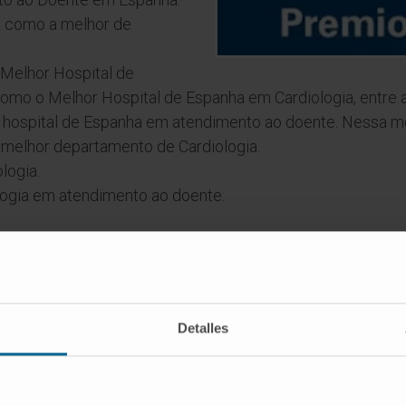
da como a melhor de
o Melhor Hospital de
omo o Melhor Hospital de Espanha em Cardiologia, entre 
r hospital de Espanha em atendimento ao doente. Nessa 
melhor departamento de Cardiologia.
logia.
ogia em atendimento ao doente.
Detalles
hecimentos