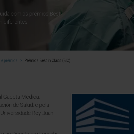
nguida com os prémios Best
m diferentes
 e prémios
>
Prémios Best in Class (BIC)
al Gaceta Médica,
ción de Salud, e pela
a Universidade Rey Juan
to ao Doente em Espanha.