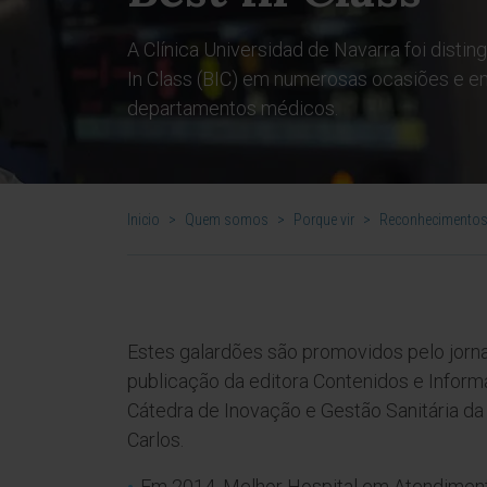
A Clínica Universidad de Navarra foi disti
In Class (BIC) em numerosas ocasiões e e
departamentos médicos.
Inicio
>
Quem somos
>
Porque vir
>
Reconhecimentos
Estes galardões são promovidos pelo jorn
publicação da editora Contenidos e Informa
Cátedra de Inovação e Gestão Sanitária d
Carlos.
Em 2014, Melhor Hospital em Atendimen