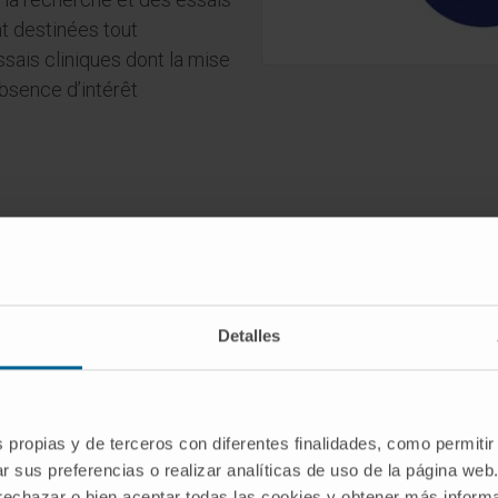
nt destinées tout
ssais cliniques dont la mise
absence d’intérêt
sances
Detalles
s propias y de terceros con diferentes finalidades, como permitir
r sus preferencias o realizar analíticas de uso de la página web
Joint Commission International
Pri
 rechazar o bien aceptar todas las cookies y obtener más infor