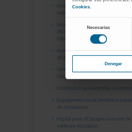
Accréditation AEMED – Laboratoire 
Cookies
.
radiopharmaceutiques
Selección
Accréditation en tant que Centre
Necesarias
de
d’Excellence dans le Traitement de
consentimiento
l’Obésité
Accréditation en tant que Centre
d’Excellence en Chirurgie de l’obésit
Denegar
Centre d’Excellence dans l’intégratio
l’Oncologie et des Soins Palliatifs
Contribution au leadership réputation
Engagement social pendant la pand
de coronavirus
Hôpital privé d’Espagne jouissant de 
meilleure réputation