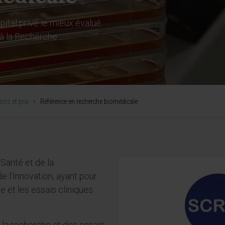
pital privé le mieux évalué
 à la Recherche
ions et prix
>
Référence en recherche biomédicale
a Santé et de la
e l’Innovation, ayant pour
e et les essais cliniques
la recherche et des essais