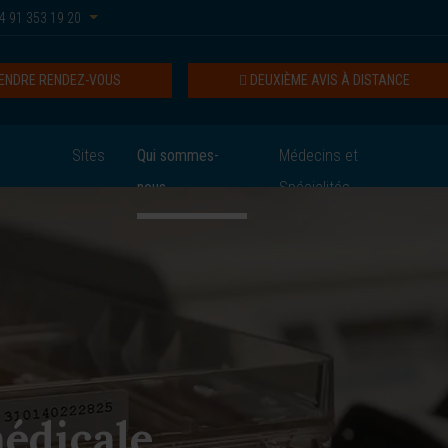
4 91 353 19 20
ENDRE RENDEZ-VOUS
DEUXIÈME AVIS À DISTANCE
Sites
Qui sommes-
Médecins et
nous
Spécialités
édicale