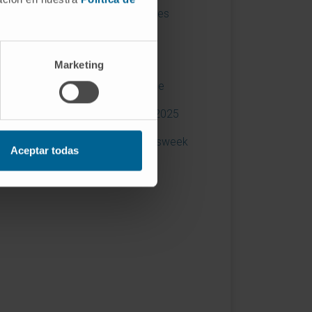
x de l’excellence en qualité dans les
itaux
x Meilleure Idée 2019
Marketing
érence en recherche biomédicale
ld's Best Specialized Hospitals 2025
ld’s Best Smart Hospitals - Newsweek
Aceptar todas
]