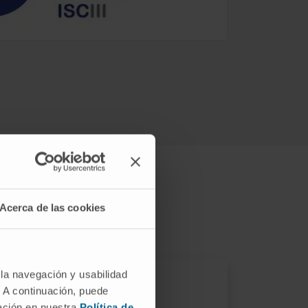
Acerca de las cookies
 la navegación y usabilidad
. A continuación, puede
x Best in Class (BIC)
mación en nuestra
Política de