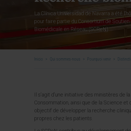
La Clínica Universidad de Navarra a été l’hô
pour faire partie du Consortium de Soutien
Biomédicale en Réseau (SCReN).
Inicio
>
Qui sommes-nous
>
Pourquoi venir
>
Distinct
Il s’agit d’une initiative des ministères de l
Consommation, ainsi que de la Science et d
objectif de développer la recherche cliniqu
propres chez les patients.
Le SCReN contribue au développement de 