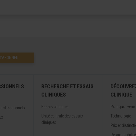
S’ABONNER
SSIONNELS
RECHERCHE ET ESSAIS
DÉCOUVRE
CLINIQUES
CLINIQUE
Essais cliniques
Pourquoi venir
professionnels
Unité centrale des essais
Technologie
ux
cliniques
Prix et distinct
Responsabilité