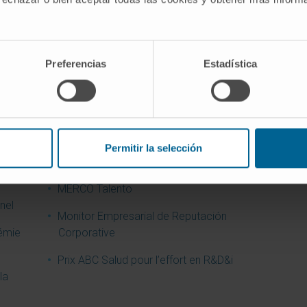
de
Meilleure Idée Diario Médico 2009.
Pri
Laboratoire PET-GMP
hôp
Meilleure institution sanitaire de la
Pri
Preferencias
Estadística
décennie
Réf
Meilleure page web d’une institution
Wor
sanitaire et sociale
é
Wor
Meilleur hôpital privé espagnol (OCU,
Permitir la selección
[ES
n de
2012)
MERCO Talento
nel
Monitor Empresarial de Reputación
émie
Corporative
Prix ABC Salud pour l’effort en R&D&i
la