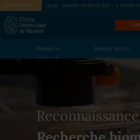
ESPACE PATIENT
NAVARRE
+34 948 255 400
MADRID
+3
SIÈGES :
PR
Maladies et
Bilans de santé et
traitements
prévention
Reconnaissance
Recherche biom