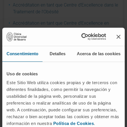
Accréditation en tant que Centre d’Excellence dans le
Traitement de l’Obésité
Accréditation en tant que Centre d’Excellence en
Chirurgie de l’obésité
Centre d’Excellence dans l’intégration de l’Oncologie
et des Soins Palliatifs
Consentimiento
Detalles
Acerca de las cookies
Contribution au leadership réputationnel
Engagement social pendant la pandémie de
Uso de cookies
coronavirus
Este Sitio Web utiliza cookies propias y de terceros con
Hôpital privé d’Espagne jouissant de la meilleure
diferentes finalidades, como permitir la navegación y
réputation
usabilidad de la página web, personalizar sus
preferencias o realizar analíticas de uso de la página
Joint Commission International
web. A continuación, puede configurar sus preferencias,
rechazar o bien aceptar todas las cookies y obtener más
Meilleure Idée Diario Médico 2009. Laboratoire PET-
información en nuestra
Política de Cookies
.
GMP