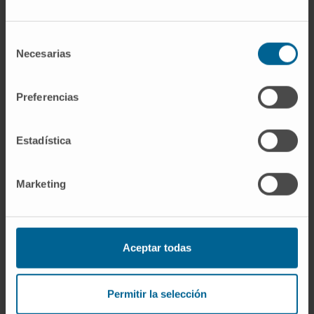
Meilleure institution sanitaire de la décennie
Selección
Meilleure page web d’une institution sanitaire et
Necesarias
de
sociale
consentimiento
Meilleur hôpital privé espagnol (OCU, 2012)
Preferencias
MERCO Talento
Estadística
Monitor Empresarial de Reputación Corporative
Prix ABC Salud pour l’effort en R&D&i
Marketing
Prix Best in Class (BIC)
Prix de l’excellence en qualité dans les hôpitaux
Aceptar todas
Prix Meilleure Idée 2019
Référence en recherche biomédicale
Permitir la selección