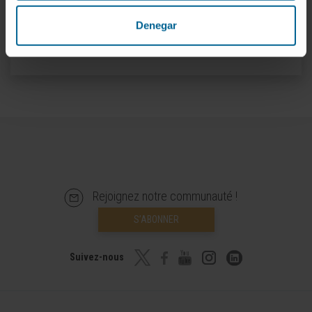
World's Best Specialized Hospitals 2025
Denegar
World’s Best Smart Hospitals - Newsweek [ES]
Rejoignez notre communauté !
S’ABONNER
Suivez-nous