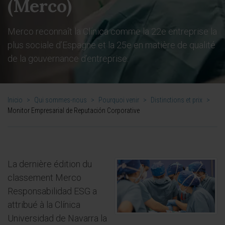
(Merco)
Merco reconnaît la Clínica comme la 22e entreprise la
plus sociale d’Espagne et la 25e en matière de qualité
de la gouvernance d’entreprise.
Inicio
>
Qui sommes-nous
>
Pourquoi venir
>
Distinctions et prix
>
Monitor Empresarial de Reputación Corporative
La dernière édition du
classement Merco
Responsabilidad ESG a
attribué à la Clínica
Universidad de Navarra la