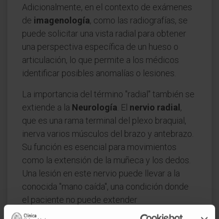
Adicionalmente, en el contexto de exámenes
de
imagenología
, como las radiografías, se
puede solicitar una vista radial para obtener
una perspectiva específica de un hueso o
articulación, lo que permite a los médicos
identificar posibles anomalías o lesiones.
La importancia del término "radial" también se
extiende a la
Neurología
. El
nervio radial
,
que es una rama terminal del plexo braquial,
inerva varios músculos del brazo y antebrazo.
Su función es esencial para movimientos
como la extensión de la muñeca y los dedos.
Una lesión en este nervio puede llevar a la
conocida "mano caída", una condición donde
el paciente no puede extender
adecuadamente la muñeca.