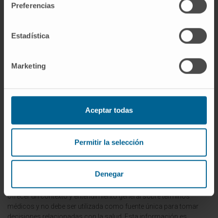
Preferencias
noción de "radial" no solo se limita a
estructuras anatómicas o procedimientos.
También puede referirse a patrones de
Estadística
difusión o propagación. En enfermedades o
condiciones que muestran un patrón radial de
Marketing
propagación, esto puede indicar un origen
central con una difusión hacia áreas
periféricas.
Aceptar todas
© Clínica Universidad de Navarra 2023
Permitir la selección
Denegar
La información proporcionada en este Diccionario Médico de la
Clínica Universidad de Navarra tiene como objetivo principal
ofrecer un contexto y entendimiento general sobre términos
médicos y no debe ser utilizada como fuente única para tomar
decisiones relacionadas con la salud. Esta información es