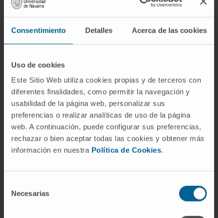
En procedimientos quirúrgicos y evaluaciones
clínicas, la aproximación radial, es decir,
Consentimiento
Detalles
Acerca de las cookies
aquella que sigue una dirección que emana
desde un punto central hacia el exterior, es
Uso de cookies
una técnica que puede ser empleada para
acceder a ciertas estructuras o para realizar
Este Sitio Web utiliza cookies propias y de terceros con
diferentes finalidades, como permitir la navegación y
evaluaciones sistemáticas.
usabilidad de la página web, personalizar sus
La perspectiva radial también tiene relevancia
preferencias o realizar analíticas de uso de la página
web. A continuación, puede configurar sus preferencias,
en áreas como la Cardiología. Por ejemplo, el
rechazar o bien aceptar todas las cookies y obtener más
acceso radial en cateterismos es una técnica
información en nuestra
Política de Cookies
.
que, en manos experimentadas, puede
ofrecer menor morbilidad y una recuperación
más rápida en comparación con el acceso
Selección
femoral.
Necesarias
de
consentimiento
Finalmente, es esencial considerar que la