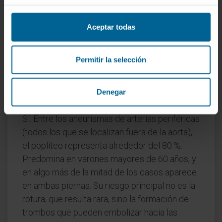
está a varios centímetros de la superficie. Si
no se percibe con la rodilla flexionada, puede
Aceptar todas
intentarse con la pierna en extensión,
presionando suavemente la rodilla contra la
Permitir la selección
camilla.
¿Es frecuente el aneurisma de la
Denegar
arteria poplítea?
Sí. Entre los aneurismas de arterias periféricas
(todos los que se localizan fuera de la aorta),
el poplíteo representa alrededor del 80 %.
Predomina en varones mayores de 60 años, y
en algo más de la mitad de los casos aparece
en ambas piernas. Su riesgo principal no es la
rotura, que resulta rara, sino la formación de
trombos que pueden embolizar hacia las