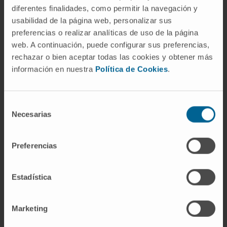
bilateralidad en más de la mitad de los casos.
diferentes finalidades, como permitir la navegación y
usabilidad de la página web, personalizar sus
Preguntas frecuentes
preferencias o realizar analíticas de uso de la página
web. A continuación, puede configurar sus preferencias,
¿Qué significa «poplíteo»?
rechazar o bien aceptar todas las cookies y obtener más
información en nuestra
Política de Cookies
.
Procede del latín
poples, poplitis
, la corva o
parte posterior de la rodilla. No tiene raíz
griega. Celso ya la usaba en el siglo I d. C. para
Selección
Necesarias
referirse a la región flexora de la rodilla, y todo
de
lo que lleva el adjetivo «poplíteo» (arteria,
consentimiento
vena, fosa, músculo) pertenece a esa zona.
Preferencias
¿Dónde se palpa el pulso poplíteo?
Estadística
En la parte central de la fosa poplítea, detrás
de la rodilla, con la pierna flexionada para
Marketing
relajar la fascia. Se necesita presión firme con
los dedos de ambas manos porque la arteria