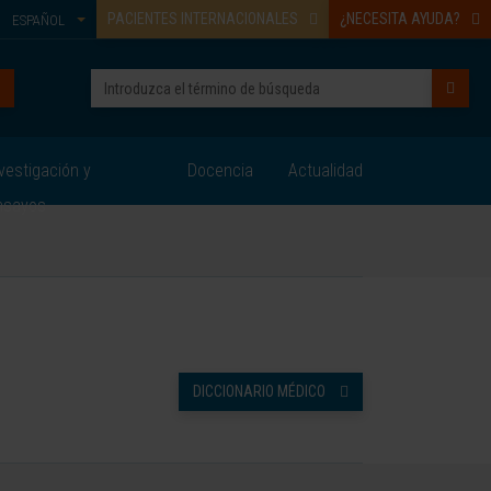
PACIENTES INTERNACIONALES
¿NECESITA AYUDA?
ESPAÑOL
vestigación y
Docencia
Actualidad
nsayos
DICCIONARIO MÉDICO