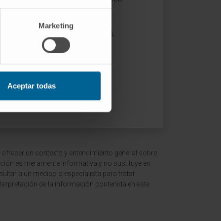
Marketing
cer los músculos que la rodean,
r ejercicio son prácticas
 significativos en cuanto a
 rodilla.
Aceptar todas
 ofrecer un contexto y entendimiento general sobre
ción es meramente informativa y no sustituye en
ltar a un médico o especialista para tratar
terpretación de la información contenida en este