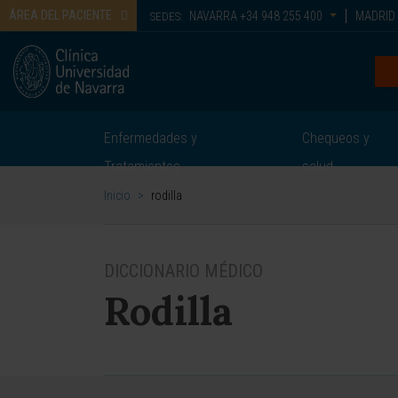
ÁREA DEL PACIENTE
NAVARRA
+34 948 255 400
MADRID
SEDES:
Enfermedades y
Chequeos y
Tratamientos
salud
Inicio
>
rodilla
DICCIONARIO MÉDICO
Rodilla