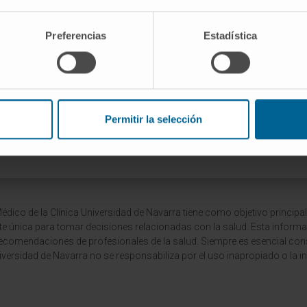
 técnicas inapropiadas en actividades físicas.
Preferencias
Estadística
puede ser subestimada en relación con la rodilla. Fortale
r calzado adecuado y practicar técnicas correctas al hace
 articulación. Además, en la medicina moderna, hay avances
gicos y técnicas de rehabilitación para las afecciones de la
Permitir la selección
2023
dico de la Clínica Universidad de Navarra tiene como objetivo principal
te única para tomar decisiones relacionadas con la salud. Esta informa
recomendaciones de profesionales de la salud. Siempre es esencial consu
versidad de Navarra no se responsabiliza por el uso inapropiado o la in