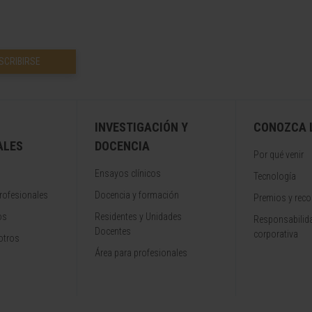
SCRIBIRSE
INVESTIGACIÓN Y
CONOZCA L
ALES
DOCENCIA
Por qué venir
Ensayos clínicos
Tecnología
rofesionales
Docencia y formación
Premios y rec
os
Residentes y Unidades
Responsabilida
Docentes
corporativa
otros
Área para profesionales