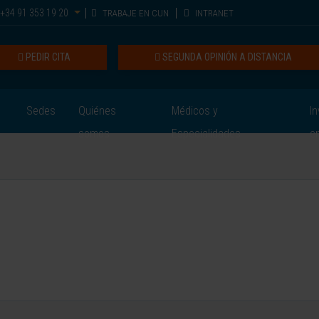
+34 91 353 19 20
TRABAJE EN CUN
INTRANET
PEDIR CITA
SEGUNDA OPINIÓN A DISTANCIA
Sedes
Quiénes
Médicos y
In
somos
Especialidades
e