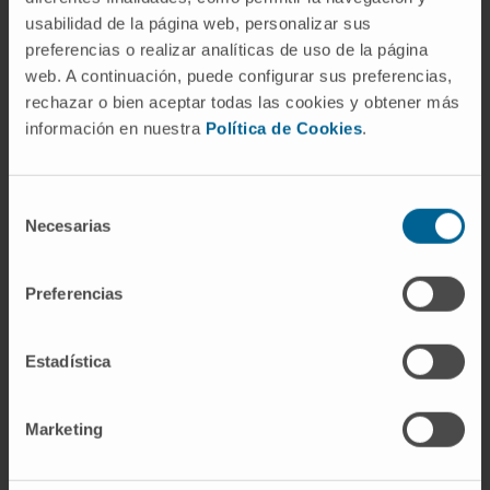
usabilidad de la página web, personalizar sus
preferencias o realizar analíticas de uso de la página
Dr. Javier Aristu Mendióroz
web. A continuación, puede configurar sus preferencias,
Ver Curriculum
rechazar o bien aceptar todas las cookies y obtener más
Director
Departamento de Oncología Radioterápica
información en nuestra
Política de Cookies
.
Sede Madrid
Selección
Dr. Mauricio Cambeiro Vázquez
Necesarias
de
Ver Curriculum
consentimiento
Especialista
Departamento de Oncología Radioterápica
Preferencias
Sede Madrid
Estadística
Dr. Jaime Espinós Jiménez
Ver Curriculum
Especialista
Marketing
Departamento de Oncología Médica
Sede Madrid