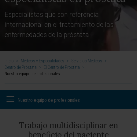
Especialistas que son referencia
internacional en el tratamiento de las
enfermedades de la próstata
Inicio
>
Médicos y Especialidades
>
Servicios Médicos
>
Centro de Próstata
>
El Centro de Próstata
>
Nuestro equipo de profesionales
Nuestro equipo de profesionales
Trabajo multidisciplinar en
Nuestro equipo de profesionales
beneficio del paciente