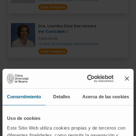
Sede Pamplona
Dra. Lourdes Díaz Dorronsoro
Ver Curriculum
Especialista
Unidad de Radiología Intervencionista
Sede Pamplona
Consentimiento
Detalles
Acerca de las cookies
Equipo de Oncología Médica y
Radioterápica
Uso de cookies
Médicos especialistas en próstata del Departamento de
Este Sitio Web utiliza cookies propias y de terceros con
Oncología de la Clínica Universidad de Navarra
diferentes finalidades, como permitir la navegación y