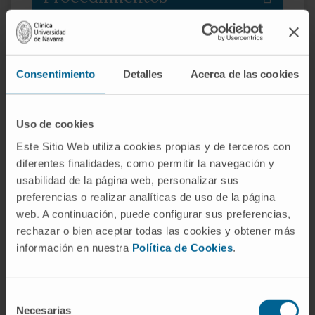
musculoesqueléticos
Procedimientos
Consentimiento
Detalles
Acerca de las cookies
pediátricos especializados
Uso de cookies
Servicios de apoyo
Este Sitio Web utiliza cookies propias y de terceros con
diferentes finalidades, como permitir la navegación y
complementario
usabilidad de la página web, personalizar sus
preferencias o realizar analíticas de uso de la página
web. A continuación, puede configurar sus preferencias,
rechazar o bien aceptar todas las cookies y obtener más
información en nuestra
Política de Cookies
.
¿Necesita solicitar consulta con
Selección
alguno de nuestros especialistas?
Necesarias
de