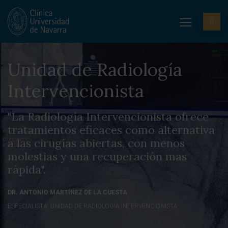
Unidad de Radiología
Intervencionista
"La Radiología Intervencionista ofrece
tratamientos eficaces como alternativa
a las cirugías abiertas, con menos
molestias y una recuperación mas
rápida".
DR. ANTONIO MARTÍNEZ DE LA CUESTA
ESPECIALISTA. UNIDAD DE RADIOLOGÍA INTERVENCIONISTA