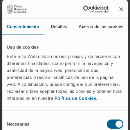
indexada.
ÁREAS DE INTERÉS
Consentimiento
Detalles
Acerca de las cookies
Responsable del programa de técnicas
especiales de braquiterapia en
cáncer de
Uso de cookies
mama
.
Este Sitio Web utiliza cookies propias y de terceros con
Tratamiento de braquiterapia en
cáncer de
diferentes finalidades, como permitir la navegación y
próstata
, tumores de cabeza y cuello, cáncer
usabilidad de la página web, personalizar sus
ginecológico y sarcomas de partes blandas.
preferencias o realizar analíticas de uso de la página
web. A continuación, puede configurar sus preferencias,
rechazar o bien aceptar todas las cookies y obtener más
información en nuestra
Política de Cookies
.
Actividad
Selección
Necesarias
de