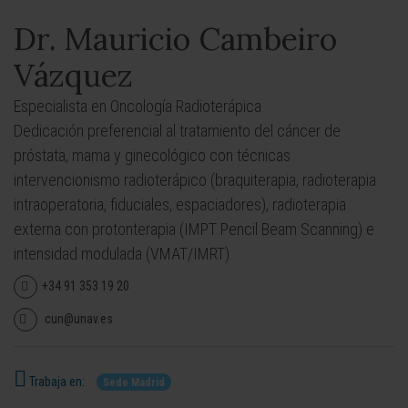
Dr. Mauricio Cambeiro
Vázquez
Especialista en Oncología Radioterápica
Dedicación preferencial al tratamiento del cáncer de
próstata, mama y ginecológico con técnicas
intervencionismo radioterápico (braquiterapia, radioterapia
intraoperatoria, fiduciales, espaciadores), radioterapia
externa con protonterapia (IMPT Pencil Beam Scanning) e
intensidad modulada (VMAT/IMRT).
+34 91 353 19 20
cun@unav.es
Trabaja en:
Sede Madrid