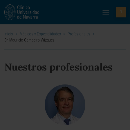
Inicio
>
Médicos y Especialidades
>
Profesionales
>
Dr. Mauricio Cambeiro Vázquez
Nuestros profesionales