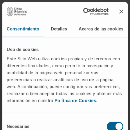
RMN 3Teslas
Una resonancia magnética (RMN) intraoperatoria de 3
Teslas que mejora el diagnóstico y permite realizar las
Consentimiento
Detalles
Acerca de las cookies
técnicas más pioneras en el tratamiento de distintas
enfermedades.
Uso de cookies
Este Sitio Web utiliza cookies propias y de terceros con
diferentes finalidades, como permitir la navegación y
usabilidad de la página web, personalizar sus
preferencias o realizar analíticas de uso de la página
web. A continuación, puede configurar sus preferencias,
rechazar o bien aceptar todas las cookies y obtener más
información en nuestra
Política de Cookies
.
Selección
Necesarias
de