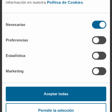
información en nuestra
Política de Cookies
.
Tratamientos
Cuidados en casa
Chequeos y salud
Selección
Necesarias
de
consentimiento
NUESTROS PROFESIONALES
Preferencias
Cancer Center
Conozca a los profesionales
Estadística
Servicios médicos
Trabaje con nosotros
Marketing
INVESTIGACIÓN Y DOCENCIA
Aceptar todas
Ensayos clínicos
Docencia y formación
Permitir la selección