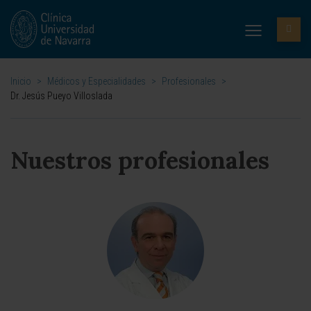
Inicio
>
Médicos y Especialidades
>
Profesionales
>
Dr. Jesús Pueyo Villoslada
Nuestros profesionales