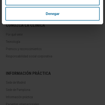
Residentes y Unidades Docentes
Área para profesionales
Denegar
CONOZCA LA CLÍNICA
Por qué venir
Tecnología
Premios y reconocimientos
Responsabilidad social corporativa
INFORMACIÓN PRÁCTICA
Sede de Madrid
Sede de Pamplona
Información práctica
Pacientes internacionales