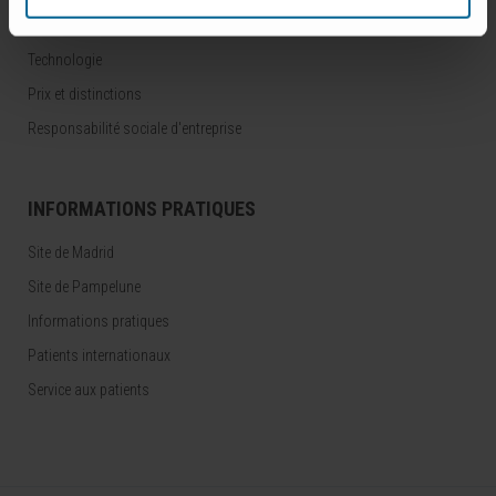
Pourquoi venir
Technologie
Prix et distinctions
Responsabilité sociale d'entreprise
INFORMATIONS PRATIQUES
Site de Madrid
Site de Pampelune
Informations pratiques
Patients internationaux
Service aux patients