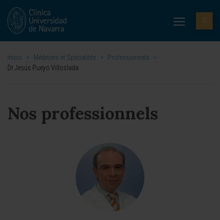
Inicio
>
Médecins et Spécialités
>
Professionnels
>
Dr Jesús Pueyo Villoslada
Nos professionnels