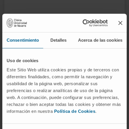
Consentimiento
Detalles
Acerca de las cookies
Rejoignez notre communauté !
Uso de cookies
S’ABONNER
Este Sitio Web utiliza cookies propias y de terceros con
diferentes finalidades, como permitir la navegación y
Suivez-nous
usabilidad de la página web, personalizar sus
preferencias o realizar analíticas de uso de la página
web. A continuación, puede configurar sus preferencias,
MALADIES ET TRAITEMENTS
rechazar o bien aceptar todas las cookies y obtener más
información en nuestra
Política de Cookies
.
Maladies
Examens diagnostiques