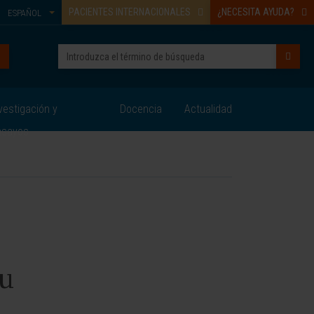
PACIENTES INTERNACIONALES
¿NECESITA AYUDA?
ESPAÑOL
vestigación y
Docencia
Actualidad
nsayos
du