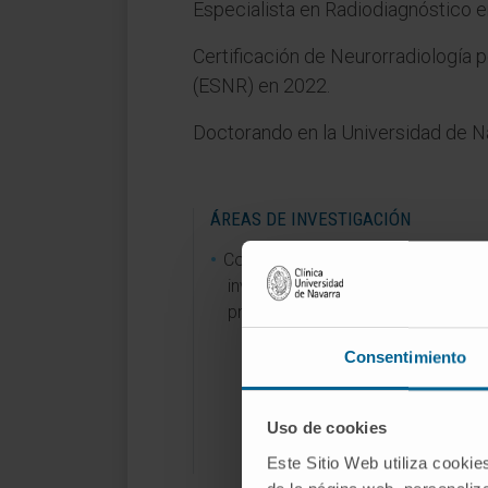
Especialista en Radiodiagnóstico e
Certificación de Neurorradiología 
(ESNR) en 2022.
Doctorando en la Universidad de N
ÁREAS DE INVESTIGACIÓN
Colaboración en varios proyectos
investigación con financiación púb
privada.
Consentimiento
Uso de cookies
Este Sitio Web utiliza cookie