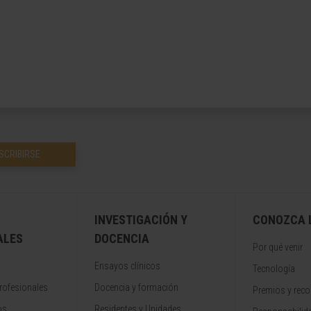
SCRIBIRSE
INVESTIGACIÓN Y
CONOZCA L
ALES
DOCENCIA
Por qué venir
Ensayos clínicos
Tecnología
rofesionales
Docencia y formación
Premios y rec
os
Residentes y Unidades