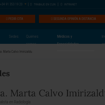
+34 91 353 19 20
TRABAJE EN CUN
INTRANET
PEDIR CITA
SEGUNDA OPINIÓN A DISTANCIA
Sedes
Quiénes
Médicos y
In
somos
Especialidades
e
a. Marta Calvo Imirizaldu
les
a. Marta Calvo Imirizal
alista en Radiología.