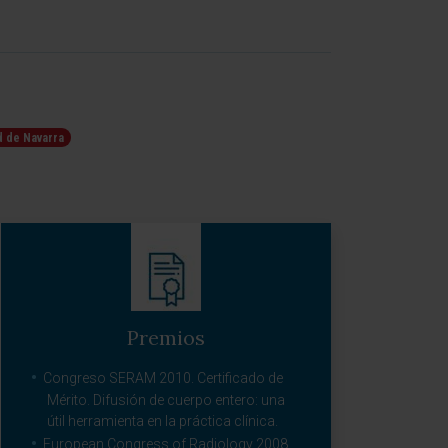
d de Navarra
Premios
Congreso SERAM 2010. Certificado de
Mérito. Difusión de cuerpo entero: una
útil herramienta en la práctica clínica.
European Congress of Radiology 2008.