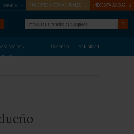
PACIENTES INTERNACIONALES
¿NECESITA AYUDA?
ESPAÑOL
vestigación y
Docencia
Actualidad
nsayos
adueño