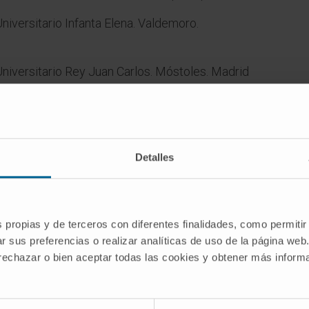
niversitario Infanta Elena. Valdemoro.
niversitario Rey Juan Carlos. Móstoles. Madrid
ital Universitario Fundación Jiménez Díaz.
Detalles
s propias y de terceros con diferentes finalidades, como permitir
r sus preferencias o realizar analíticas de uso de la página web
 rechazar o bien aceptar todas las cookies y obtener más infor
iversitario Fundación Jiménez Díaz (06/2015-