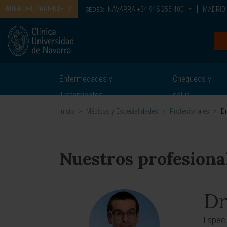
ÁREA DEL PACIENTE
NAVARRA
+34 948 255 400
MADRID
SEDES:
Enfermedades y
Chequeos y
Tratamientos
salud
Inicio
>
Médicos y Especialidades
>
Profesionales
>
Dr
Nuestros profesiona
Dr
Especi