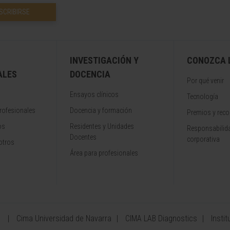
SCRIBIRSE
INVESTIGACIÓN Y
CONOZCA L
ALES
DOCENCIA
Por qué venir
Ensayos clínicos
Tecnología
rofesionales
Docencia y formación
Premios y rec
os
Residentes y Unidades
Responsabilida
Docentes
corporativa
otros
Área para profesionales
a
Cima Universidad de Navarra
CIMA LAB Diagnostics
Instit