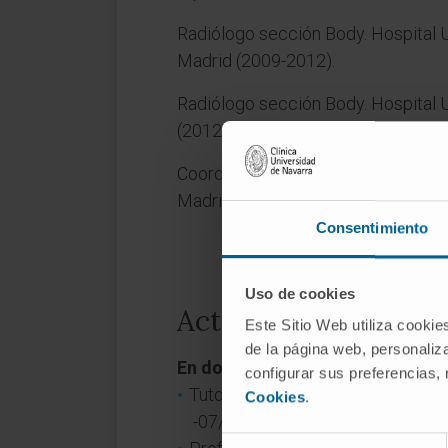
Radiólogo sección Body. Hospital U
Madrid (2009-2012).
Radiólogo sección Body. Hospital U
(2012-2014).
Coordinador de sección Body. Hosp
Madrid (2014-2018).
Consentimiento
Uso de cookies
Actividad
Este Sitio Web utiliza cookie
de la página web, personaliza
En docencia
configurar sus preferencias,
Tutor de Residentes. Hospital Un
Cookies
.
-07/2018).
Selección