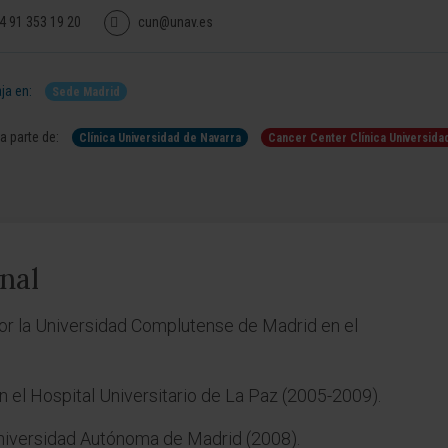
4 91 353 19 20
cun@unav.es
ja en:
Sede Madrid
 parte de:
Clínica Universidad de Navarra
Cancer Center Clínica Universida
nal
or la Universidad Complutense de Madrid en el
n el Hospital Universitario de La Paz (2005-2009).
niversidad Autónoma de Madrid (2008).