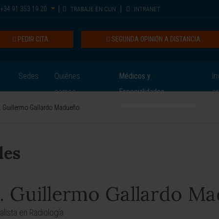
+34 91 353 19 20
TRABAJE EN CUN
INTRANET
PEDIR CITA
SEGUNDA OPINIÓN A DISTANCIA
Sedes
Quiénes
Médicos y
In
somos
Especialidades
e
. Guillermo Gallardo Madueño
les
. Guillermo Gallardo M
alista en Radiología