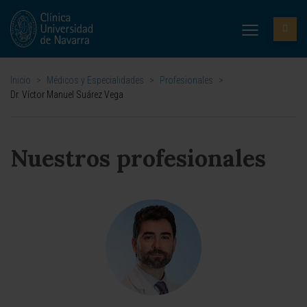
Inicio
>
Médicos y Especialidades
>
Profesionales
>
Dr. Víctor Manuel Suárez Vega
Nuestros profesionales