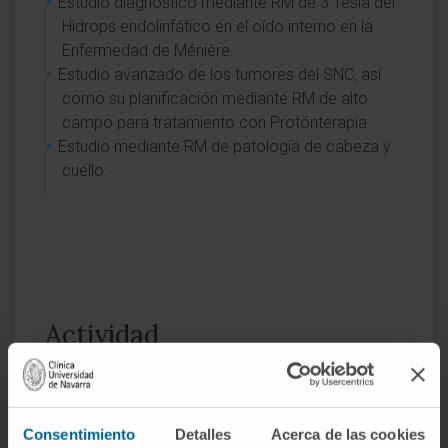
Estudio diagnóstico mediante RM de 3 Tesla del
Hidrops endolinfático en el oído interno en la
Enfermedad de Ménière.
Estudio avanzado de los tumores del SNC, así
como su planificación mediante RM de alto
campo para tratamiento con Protónterapia
Estudio mediante RM de patología de cabeza y
cuello.
Actividad
En docencia
Responsable de docencia de estudiantes de
Medicina de la Universidad Francisco de
Consentimiento
Detalles
Acerca de las cookies