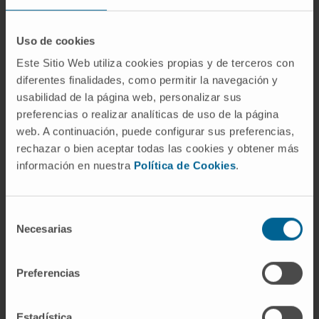
Victoria desde 2014 hasta la 2017.
Responsable de docencia de estudiantes de
Uso de cookies
tercero de Medicina de la Universidad de
Este Sitio Web utiliza cookies propias y de terceros con
Navarra en el Campus de Madrid, desde
diferentes finalidades, como permitir la navegación y
2023.
usabilidad de la página web, personalizar sus
Ha desempeñado tareas docentes e
preferencias o realizar analíticas de uso de la página
investigadoras en la categoría de Profesor
web. A continuación, puede configurar sus preferencias,
Colaborador en la Universidad de Navarra,
rechazar o bien aceptar todas las cookies y obtener más
con dedicación a tiempo parcial, desde
información en nuestra
Política de Cookies
.
2023 hasta la actualidad.
En investigación
Selección
Necesarias
Ha escrito múltiples artículos en
de
consentimiento
publicaciones científicas en revistas
nacionales e internacionales como primer
Preferencias
autor.
Diversas ponencias y sesiones plenarias en
Estadística