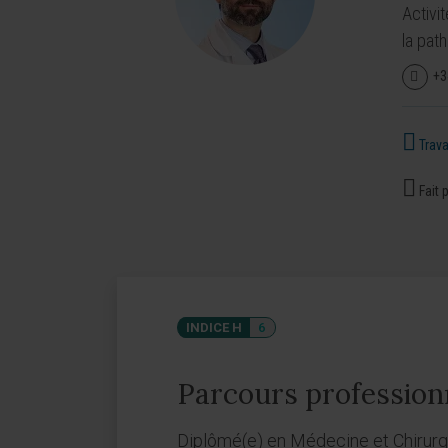
Activi
la pat
+3
Travai
Fait p
INDICE H
6
Parcours profession
Diplômé(e) en Médecine et Chirurg