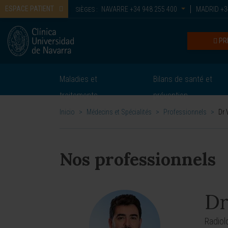
ESPACE PATIENT
NAVARRE
+34 948 255 400
MADRID
+3
SIÈGES :
PR
Maladies et
Bilans de santé et
traitements
prévention
Inicio
>
Médecins et Spécialités
>
Professionnels
>
Dr 
Nos professionnels
Dr
Radiol