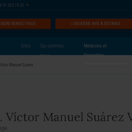
4 91 353 19 20
ENDRE RENDEZ-VOUS
DEUXIÈME AVIS À DISTANCE
Sites
Qui sommes-
Médecins et
nous
Spécialités
Víctor Manuel Suárez
. Víctor Manuel Suárez 
ogie