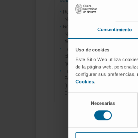
DOMAINES DE RECHERCHE
Relecteur de la section de
Neuroradiologie de la revue Radio
Représentant de la Section de
Consentimiento
Neuroradiologie de la SENR de l'
éditorial virtuel de la SERAM.
Il a participé à de multiples essais
Uso de cookies
cliniques menés à la CUN en tant
Este Sitio Web utiliza cookie
qu'investigateur associé.
de la página web, personaliza
Il a collaboré à plusieurs projets d
configurar sus preferencias,
Fondo de Investigaciones Sanitar
Cookies
.
(FIS) promus par l'Instituto de Sal
Carlos III.
Selección
Necesarias
de
consentimiento