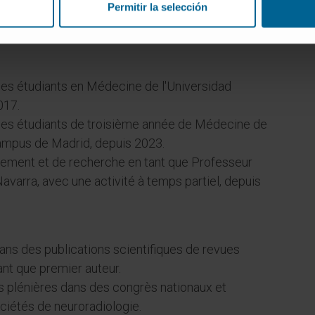
Permitir la selección
es étudiants en Médecine de l'Universidad
017.
es étudiants de troisième année de Médecine de
campus de Madrid, depuis 2023.
gnement et de recherche en tant que Professeur
Navarra, avec une activité à temps partiel, depuis
dans des publications scientifiques de revues
ant que premier auteur.
 plénières dans des congrès nationaux et
ociétés de neuroradiologie.