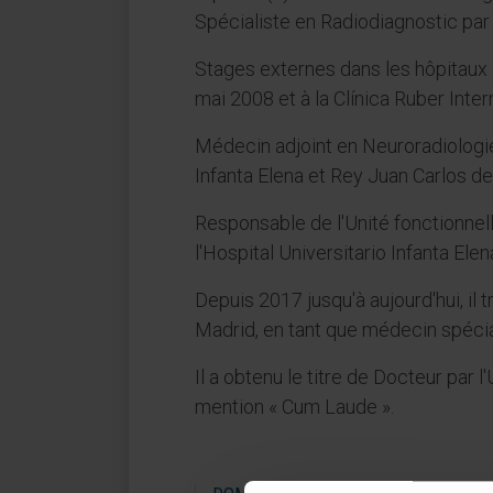
Spécialiste en Radiodiagnostic par 
Stages externes dans les hôpitaux
mai 2008 et à la Clínica Ruber Inte
Médecin adjoint en Neuroradiologie
Infanta Elena et Rey Juan Carlos d
Responsable de l'Unité fonctionnel
l'Hospital Universitario Infanta El
Depuis 2017 jusqu'à aujourd'hui, il 
Madrid, en tant que médecin spécia
Il a obtenu le titre de Docteur par
mention « Cum Laude ».