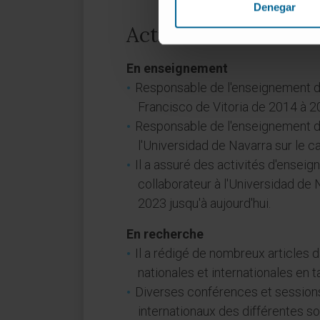
Denegar
Activité
En enseignement
Responsable de l'enseignement d
Francisco de Vitoria de 2014 à 2
Responsable de l'enseignement d
l'Universidad de Navarra sur le 
Il a assuré des activités d'ensei
collaborateur à l'Universidad de 
2023 jusqu'à aujourd'hui.
En recherche
Il a rédigé de nombreux articles 
nationales et internationales en t
Diverses conférences et sessions
internationaux des différentes s