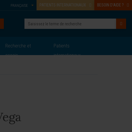
PATIENTS INTERNATIONAUX
BESOIN D’AIDE ?
FRANÇAISE
Recherche et
Patients
essais
internationaux
Vega