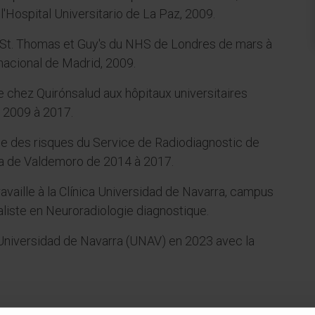
l'Hospital Universitario de La Paz, 2009.
 St. Thomas et Guy's du NHS de Londres de mars à
rnacional de Madrid, 2009.
 chez Quirónsalud aux hôpitaux universitaires
e 2009 à 2017.
le des risques du Service de Radiodiagnostic de
ena de Valdemoro de 2014 à 2017.
travaille à la Clínica Universidad de Navarra, campus
liste en Neuroradiologie diagnostique.
 l'Universidad de Navarra (UNAV) en 2023 avec la