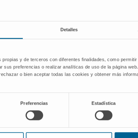
DOMAINES D'INTÉRÊT
Étude diagnostique par IRM 3 Tesla de
logía.
l'hydrops endolymphatique de l'oreille
interne dans la maladie de Ménière.
Detalles
Espace
Étude avancée des tumeurs du SNC,
ainsi que leur planification par IRM à
haut champ pour le traitement par
protonthérapie.
s propias y de terceros con diferentes finalidades, como permitir
Étude par IRM de la pathologie de la tête
r sus preferencias o realizar analíticas de uso de la página web
u
et du cou.
 rechazar o bien aceptar todas las cookies y obtener más infor
ias
ud
Preferencias
Estadística