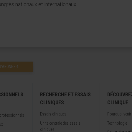
grès nationaux et internationaux.
S’ABONNER
SSIONNELS
RECHERCHE ET ESSAIS
DÉCOUVRE
CLINIQUES
CLINIQUE
Essais cliniques
Pourquoi venir
professionnels
Unité centrale des essais
Technologie
ux
cliniques