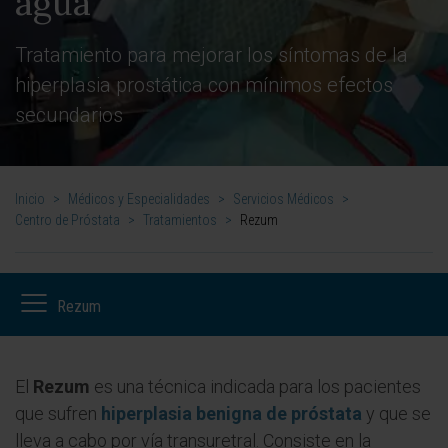
agua
Tratamiento para mejorar los síntomas de la
hiperplasia prostática con mínimos efectos
secundarios
Inicio
>
Médicos y Especialidades
>
Servicios Médicos
>
Centro de Próstata
>
Tratamientos
>
Rezum
Rezum
El
Rezum
es una técnica indicada para los pacientes
que sufren
hiperplasia benigna de próstata
y que se
lleva a cabo por vía transuretral. Consiste en la