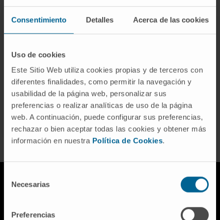
Consentimiento
Detalles
Acerca de las cookies
Sede donde desea ser atendido:*
Uso de cookies
Acepto el
Aviso Legal
y la
Política de Protección de
Este Sitio Web utiliza cookies propias y de terceros con
Datos
diferentes finalidades, como permitir la navegación y
usabilidad de la página web, personalizar sus
preferencias o realizar analíticas de uso de la página
ENVIAR SOLICITUD
web. A continuación, puede configurar sus preferencias,
rechazar o bien aceptar todas las cookies y obtener más
información en nuestra
Política de Cookies
.
Selección
Necesarias
de
consentimiento
Preferencias