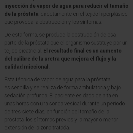
inyección de vapor de agua para reducir el tamaño
de la próstata
, directamente en el tejido hiperplásico
que provoca la obstrucción y los síntomas.
Prostatectomía robótica Da Vinci
De esta forma, se produce la destrucción de esa
parte de la próstata que el organismo sustituye por un
Terapia focal
tejido cicatricial.
El resultado final es un aumento
Braquiterapia de alta y baja tasa
del calibre de la uretra que mejora el flujo y la
calidad miccional.
Protonterapia
Esta técnica de vapor de agua para la próstata
Radioterapia VMAT
es sencilla y se realiza de forma ambulatoria y bajo
Radioterapia intraoperatoria
sedación profunda. El paciente es dado de alta en
unas horas con una sonda vesical durante un periodo
Fotovaporización prostática. Láser verde
de tres-siete días, en función del tamaño de la
próstata, los síntomas previos y la mayor o menor
Enucleación con láser de Holmio
extensión de la zona tratada.