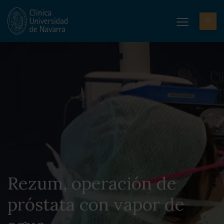
Rezum, operación de
próstata con vapor de