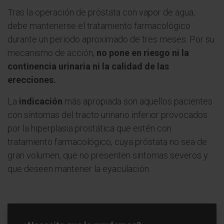
Embolización prostática
Tras la operación de próstata con vapor de agua,
Adenomectomía laparoscópica o robótica
debe mantenerse el tratamiento farmacológico
durante un periodo aproximado de tres meses. Por su
Resección transuretral bipolar de próstata
mecanismo de acción,
no pone en riesgo ni la
continencia urinaria ni la calidad de las
Rezum
erecciones.
La
indicación
más apropiada son aquellos pacientes
con síntomas del tracto urinario inferior provocados
por la hiperplasia prostática que estén con
tratamiento farmacológico, cuya próstata no sea de
gran volumen, que no presenten síntomas severos y
que deseen mantener la eyaculación.