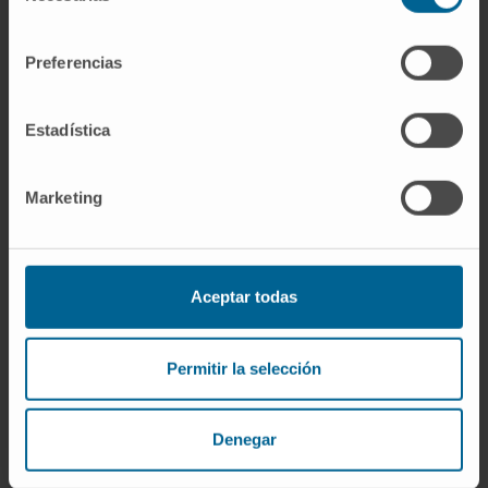
consentimiento
Colaborador en la formación Postgrado
(residentes de Urología) del Departamento
Preferencias
Urología.
Estadística
Profesor Colaborador de la Universidad de
Navarra desde 2013, asignaturas de Urología,
Suelo Pélvico y diagnóstico diferencial.
Marketing
Responsable de Clínica Práctica VI.
En investigación
Aceptar todas
Varias publicaciones, presentaciones orales y
vídeos quirúrgicos en Congresos nacionales y
Permitir la selección
regionales.
Denegar