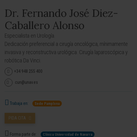
Dr. Fernando José Diez-
Caballero Alonso
Especialista en Urología.
Dedicación preferencial a cirugía oncológica, mínimamente
invasiva y reconstructiva urológica. Cirugía laparoscópica y
robótica Da Vinci.
+34 948 255 400
cun@unav.es
Trabaja en:
Sede Pamplona
PIDA CITA
Forma parte de:
Clínica Universidad de Navarra