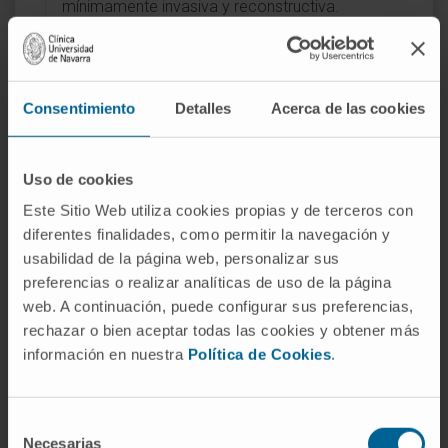
mínimamente invasiva y reconstructiva.
Nuevas tecnologías (láser KTP "greenlight"
prostático y cirugía laparoscópica asistida por
robot "Da Vinci").
Trasplante renal
.
Consentimiento
Detalles
Acerca de las cookies
Uso de cookies
Este Sitio Web utiliza cookies propias y de terceros con
diferentes finalidades, como permitir la navegación y
usabilidad de la página web, personalizar sus
Actividad
preferencias o realizar analíticas de uso de la página
web. A continuación, puede configurar sus preferencias,
En docencia
rechazar o bien aceptar todas las cookies y obtener más
Profesor Urología (asignatura de Andrología)
información en nuestra
Política de Cookies
.
Universidad de Navarra (curso 2013-2014).
Asesor alumnos Facultad de Medicina
Selección
Universidad de Navarra.
Necesarias
de