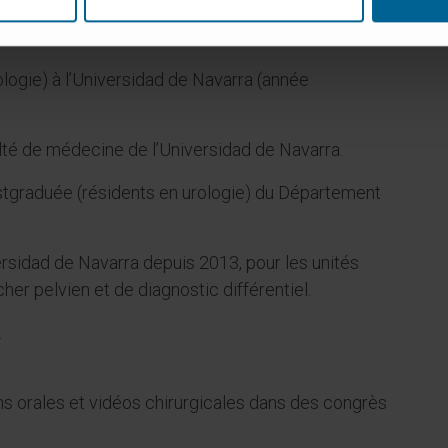
ologie) à l’Universidad de Navarra (année
ulté de médecine de l’Universidad de Navarra.
stgraduée (résidents en urologie) du Département
ersidad de Navarra depuis 2013, pour les unités
her pelvien et de diagnostic différentiel.
.
ns orales et vidéos chirurgicales dans des congrès