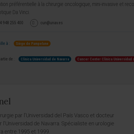
tion préférentielle à la chirurgie oncologique, mini-invasive et re
otique Da Vinci.
4 948 255 400
cun@unav.es
lle à :
Siège de Pampelune
artie de :
Clínica Universidad de Navarra
Cancer Center Clínica Universidad 
nel
urgie par l’Universidad del País Vasco et docteur
 l’Universidad de Navarra. Spécialiste en urologie
ra entre 1995 et 1999.