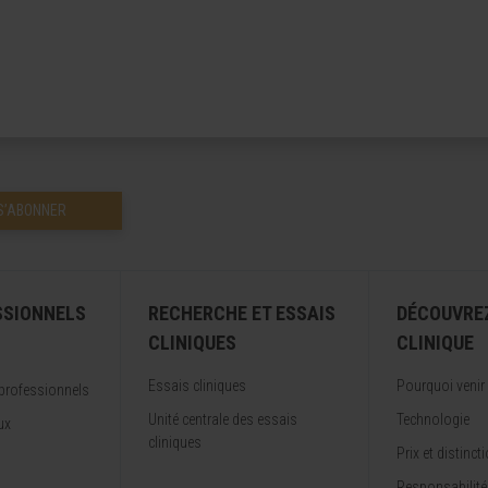
S’ABONNER
SSIONNELS
RECHERCHE ET ESSAIS
DÉCOUVRE
CLINIQUES
CLINIQUE
Essais cliniques
Pourquoi venir
professionnels
Unité centrale des essais
Technologie
ux
cliniques
Prix et distinct
Responsabilité