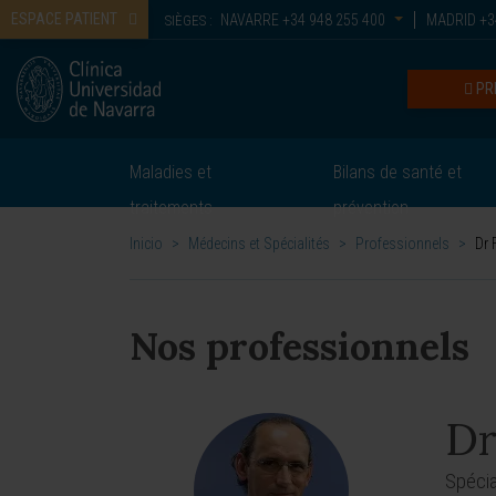
ESPACE PATIENT
NAVARRE
+34 948 255 400
MADRID
+3
SIÈGES :
PR
Maladies et
Bilans de santé et
traitements
prévention
Inicio
>
Médecins et Spécialités
>
Professionnels
>
Dr 
Nos professionnels
Dr
Spécia