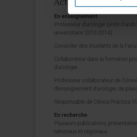
Activité
En enseignement
Professeur d’urologie (unité d’andr
universitaire 2013-2014).
Conseiller des étudiants de la Fac
Collaborateur dans la formation po
d’urologie.
Professeur collaborateur de l’Univ
d’enseignement d’urologie, de planc
Responsable de Clínica Práctica VI
En recherche
Plusieurs publications, présentatio
nationaux et régionaux.