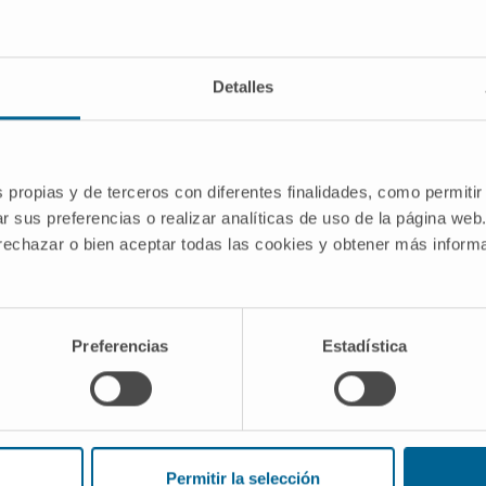
DOMAINES D'INTÉRÊT
Detalles
Chirurgie urologique laparoscopique,
ssai
oncologique, mini-invasive et
 11
reconstructive.
que,
Nouvelles technologies (laser KTP «
e la
s propias y de terceros con diferentes finalidades, como permitir
greenlight » prostatique et chirurgie
r sus preferencias o realizar analíticas de uso de la página web
laparoscopique assistée par le robot «
 rechazar o bien aceptar todas las cookies y obtener más infor
Da Vinci »).
Transplantation rénale
.
Preferencias
Estadística
Permitir la selección