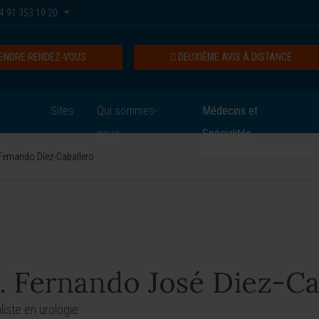
4 91 353 19 20
ENDRE RENDEZ-VOUS
DEUXIÈME AVIS À DISTANCE
Sites
Qui sommes-
Médecins et
nous
Spécialités
Fernando Díez-Caballero
. Fernando José Diez-Ca
liste en urologie.