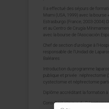
Il a effectué des séjours de format
Miami (USA, 1999) avec la bourse «
Estrasburgo (France, 2003-2004) D
et au Centro de Cirugía Mínimament
avec la bourse de l’Asociación Esp
Chef de section d’urologie à l’Hos
responsable de l’Unidad de Lapar
Baléares.
Introduction du programme laparosc
publique et privée : néphrectomie (
cystectomie et néphrectomie parti
Diplôme accréditant la formation à 
Consultant clinique du Département