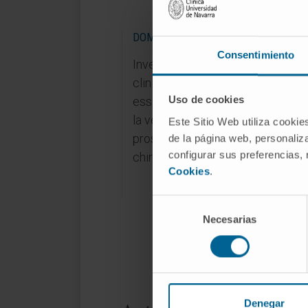
DOMAINES DE RECHERCHE
Consentimiento
Investigateur principal dans un e
clinique et co-investigateur dans
Uso de cookies
essais sur l’hypertrophie prostati
la vessie hyperactive, le cancer d
Este Sitio Web utiliza cookie
prostate et les techniques
de la página web, personaliza
configurar sus preferencias,
chirurgicales.
Cookies
.
Selección
Necesarias
de
consentimiento
Denegar