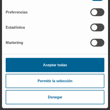
consentimiento
realizamos na
Área de Obesidade da Clínica
é efetuado de forma individual, definindo as
Preferencias
estratégias mais adequadas para cada
doente.
Estadística
Para o conseguir, existem diferentes
alternativas que começam por um tratamento
Marketing
conservador, baseado em alterações da dieta
e do estilo de vida de cada pessoa. Quando
necessário, existem técnicas endoscópicas e
Aceptar todas
cirúrgicas que ajudam o doente a alcançar
essa perda de peso.
Permitir la selección
Plano médico individualizado
Técnicas endoscópicas
Denegar
Cirurgia bariátrica
Tratamentos estéticos para melhorar o