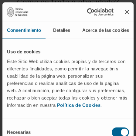
Como se trata a obesidade?
O objetivo é alcançar o peso corporal
adequado e acordado com cada doente, de
Consentimiento
Detalles
Acerca de las cookies
forma gradual e sustentada
Uso de cookies
Este Sitio Web utiliza cookies propias y de terceros con
diferentes finalidades, como permitir la navegación y
Plano médico
Tratamento
usabilidad de la página web, personalizar sus
individualizado
preferencias o realizar analíticas de uso de la página
web. A continuación, puede configurar sus preferencias,
Apoio de
Técnicas
Cirurgia
rechazar o bien aceptar todas las cookies y obtener más
enfermagem
endoscópicas
bariátrica
información en nuestra
Política de Cookies
.
e dietistas
Tratamentos estéticos
Selección
Necesarias
de
O tratamento integrado da obesidade que