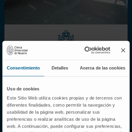
Durante su visita
Durante la consulta facilitamos su comunicación con
Consentimiento
Detalles
Acerca de las cookies
el médico en su idioma preferido (pida su intérprete
presencial en inglés, francés, ruso y árabe, y en 51
idiomas vía telefónica).
Uso de cookies
Ponemos a su disposición la oficina de pacientes
Este Sitio Web utiliza cookies propias y de terceros con
internacionales.
diferentes finalidades, como permitir la navegación y
Durante su estancia hospitalaria adaptamos la dieta
usabilidad de la página web, personalizar sus
a sus necesidades particulares.
preferencias o realizar analíticas de uso de la página
Le orientamos sobre los servicios turísticos
web. A continuación, puede configurar sus preferencias,
disponibles en Navarra para mejorar su estancia y