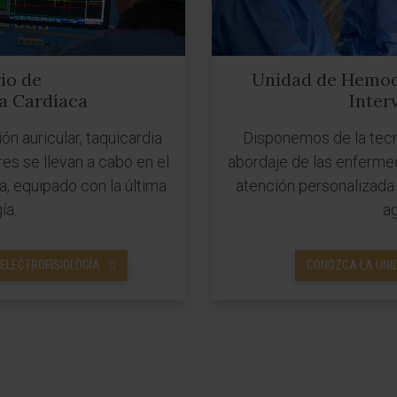
io de
Unidad de Hemod
ía Cardíaca
Inter
ón auricular, taquicardia
Disponemos de la tecn
ares se llevan a cabo en el
abordaje de las enferme
a, equipado con la última
atención personalizada
ía.
ag
ELECTROFISIOLOGÍA
CONOZCA LA UNI