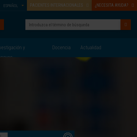
PACIENTES INTERNACIONALES
¿NECESITA AYUDA?
ESPAÑOL
vestigación y
Docencia
Actualidad
nsayos