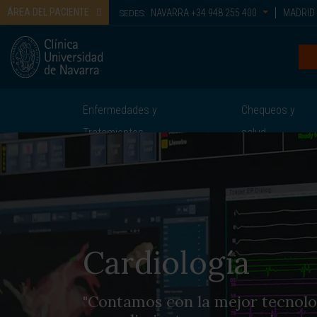
ÁREA DEL PACIENTE
NAVARRA
+34 948 255 400
MADRID
SEDES:
Enfermedades y
Chequeos y
Tratamientos
salud
Cardiología
"Contamos con la mejor tecnolog