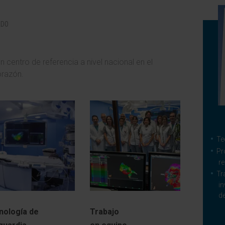
ADO
 centro de referencia a nivel nacional en el
orazón.
Te
Pr
re
Tr
in
de
nología de
Trabajo