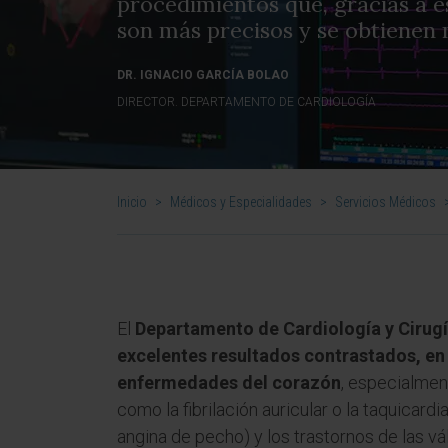
procedimientos que, gracias a e
son más precisos y se obtienen 
DR. IGNACIO GARCÍA BOLAO
DIRECTOR. DEPARTAMENTO DE CARDIOLOGÍA
Inicio
>
Médicos y Especialidades
>
Servicios Médicos
El
Departamento de Cardiología y Cirug
excelentes resultados contrastados, en 
enfermedades del corazón
, especialment
como la fibrilación auricular o la taquicardi
angina de pecho) y los trastornos de las vá