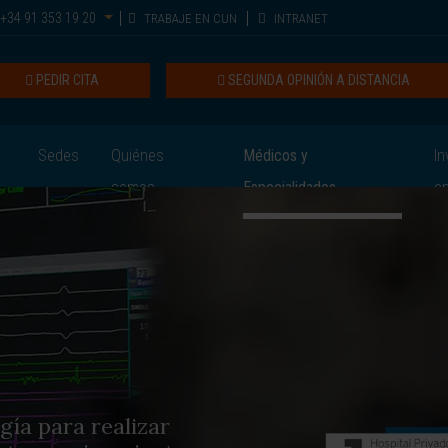
+34 91 353 19 20
TRABAJE EN CUN
INTRANET
PEDIR CITA
SEGUNDA OPINIÓN A DISTANCIA
Sedes
Quiénes
Médicos y
In
somos
Especialidades
e
ía para realizar