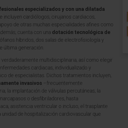
fesionales especializados y con una dilatada
 incluyen cardiólogos, cirujanos cardiacos,
l apoyo de otras muchas especialidades afines como
. Además, cuenta con una
dotación tecnológica de
fanos híbridos, dos salas de electrofisiología y
 última generación.
y verdaderamente multidisciplinaria, así como elegir
enfermedades cardiacas, individualizado y
co de especialistas. Dichos tratamientos incluyen,
amente invasivos
–frecuentemente
ia, la implantación de válvulas percutáneas, la
 marcapasos o desfibriladores, hasta
a, asistencia ventricular o incluso, el trasplante
 unidad de hospitalización cardiovascular que