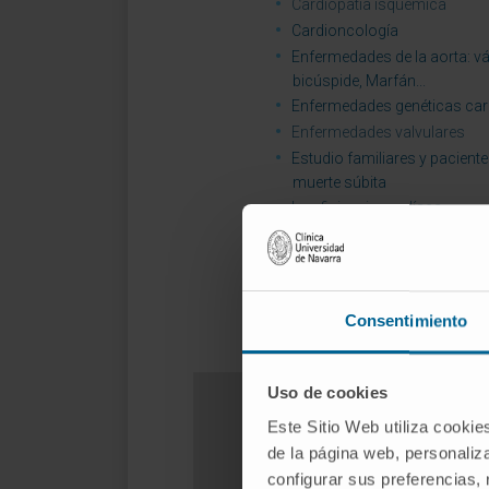
Cardiopatía isquémica
Cardioncología
Enfermedades de la aorta: vá
bicúspide, Marfán...
Enfermedades genéticas ca
Enfermedades valvulares
Estudio familiares y pacient
muerte súbita
Insuficiencia cardíaca
Miocardiopatías
Pericarditis
Consentimiento
Uso de cookies
Este Sitio Web utiliza cookie
de la página web, personaliza
¿Necesita s
configurar sus preferencias,