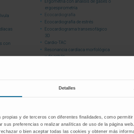
Ergometría con análisis de gases o
ergoespirometría
Ecocardiografía
lvula
Ecocardiografía de estrés
rdíacas
Ecocardiograma transesofágico
3D
Cardio-TAC
es con
Resonancia cardíaca morfológica
y de estrés
Coronariografía
Tomografía de coherencia óptica
Detalles
s propias y de terceros con diferentes finalidades, como permitir
r sus preferencias o realizar analíticas de uso de la página web
olicitar consulta con alguno de nuestros es
 rechazar o bien aceptar todas las cookies y obtener más infor