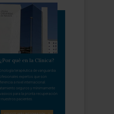
¿Por qué en la Clínica?
cnología terapéutica de vanguardia.
ofesionales expertos que son
ferencia a nivel internacional.
atamiento seguros y mínimamente
vasivos para la pronta recuperación
 nuestros pacientes.