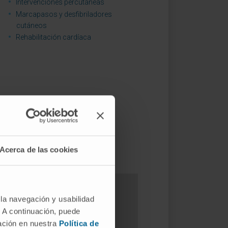
Intervenciones percutáneas
Marcapasos y desfibriladores
cutáneos
Rehabilitación cardíaca
Acerca de las cookies
 la navegación y usabilidad
. A continuación, puede
pecialistas?
mación en nuestra
Política de