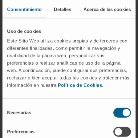
Desfibrilador automático implantable
Consentimiento
Detalles
Acerca de las cookies
Los anticoagulante son sustancias que
impiden el proceso de coagulación de la
sangre.
Uso de cookies
Este Sitio Web utiliza cookies propias y de terceros con
Existen determindas arritmias, como la
diferentes finalidades, como permitir la navegación y
fibrilacion auricular, que tienen riesgo de
usabilidad de la página web, personalizar sus
producir accidentes cerebrovasculares. Este
preferencias o realizar analíticas de uso de la página
riesgo se puede evitar mediante el uso de los
web. A continuación, puede configurar sus preferencias,
anticoagulantes orales, como el
Sintrom
®, el
rechazar o bien aceptar todas las cookies y obtener más
más conocido y usado en España.
información en nuestra
Política de Cookies
.
Este tratamiento requiere controles
frecuentes de laboratorio. La prueba más
Selección
Necesarias
utilizada es el tiempo de protrombina, que
de
permite obtener un parámetro denominado
consentimiento
INR. Cada paciente necesita un INR
Preferencias