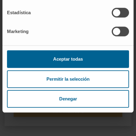
determinado y cada laboratorio ajustará la
dosis de Sintrom® para mantener el INR en el
Estadística
rango adecuado. En la actualidad existen
nuevos anticoagulantes orales que, a
Marketing
diferencia del Sintrom®, no requieren
controles periódicos.
La mayor complicación del tratamiento
Aceptar todas
anticoagulante es la hemorragia, que está en
relación con la dosis del fármaco y la edad del
paciente (mayores de 75 años).
Permitir la selección
Denegar
SOLICITE MÁS INFORMACIÓN SOBRE ESTOS
TRATAMIENTOS