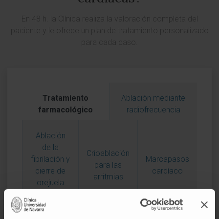
En 48 h. la Clínica realiza la valoración completa del
paciente y le ofrece un plan de tratamiento personalizado
para cada caso.
Tratamiento
Ablación mediante
farmacológico
radiofrecuencia
Ablación
de la
Crioablación
fibrilación y
Marcapasos
para las
cierre de
cardíaco
arritmias
orejuela
izquierda