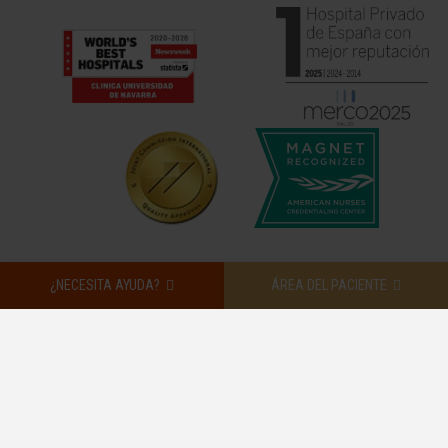
¿NECESITA AYUDA?
ÁREA DEL PACIENTE