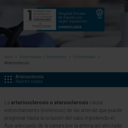
Inicio
>
Enfermedades y Tratamientos
>
Enfermedades
>
Arteriosclerosis
Arteriosclerosis
Nuestro equipo
La
arteriosclerosis o aterosclerosis
causa
estrechamiento (estenosis) de las arterias que puede
progresar hasta la oclusión del vaso impidiendo el
flujo adecuado de la sangre por la arteria así afectada.