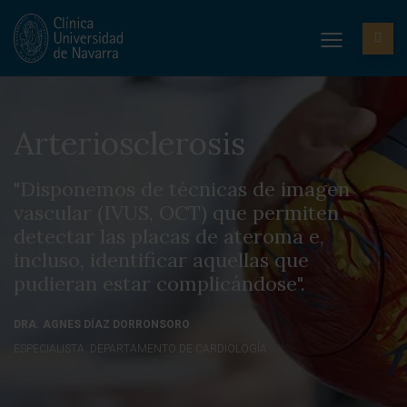
Arteriosclerosis
"Disponemos de técnicas de imagen
vascular (IVUS, OCT) que permiten
detectar las placas de ateroma e,
incluso, identificar aquellas que
pudieran estar complicándose".
DRA. AGNES DÍAZ DORRONSORO
ESPECIALISTA. DEPARTAMENTO DE CARDIOLOGÍA