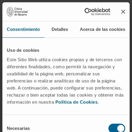
Se deben hacer
examenes periódicos
Consentimiento
Detalles
Acerca de las cookies
de salud (chequeos
vasculares) desde los
40-50 años, especialmente, en aquellas
Uso de cookies
personas con antecedentes familiares de
Este Sitio Web utiliza cookies propias y de terceros con
enfermedades causadas por aterosclerosis.
diferentes finalidades, como permitir la navegación y
usabilidad de la página web, personalizar sus
En esos chequeos se presta una importancia
preferencias o realizar analíticas de uso de la página
especial al estudio de los factores de riesgo
web. A continuación, puede configurar sus preferencias,
cardiovascular. Además, a través de los
rechazar o bien aceptar todas las cookies y obtener más
análisis, también se evalúan determinados
información en nuestra
Política de Cookies
.
marcadores de daño vascular.
Selección
Con toda la información recogida en un
Necesarias
de
chequeo cardiovascular
, se puede calcular