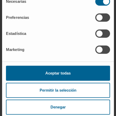
Necesarias
de
consentimiento
Actividad
Preferencias
En docencia
Estadística
Colaborador docente de la Facultad de
Medicina en la Universidad de Navarra.
Marketing
Aceptar todas
Permitir la selección
Denegar
¡Únete a nuestra comunidad!