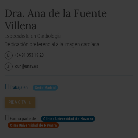
Dra. Ana de la Fuente
Villena
Especialista en Cardiología.
Dedicación preferencial a la imagen cardíaca.
+34 91 353 19 20
cun@unav.es
Trabaja en:
Sede Madrid
PIDA CITA
Forma parte de:
Clínica Universidad de Navarra
Cima Universidad de Navarra