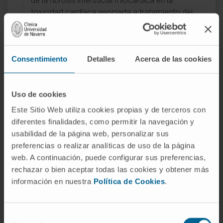
de la fibrosis intersticial miocárdica en la
toxicidad cardíaca asociada a tratamiento del
cáncer de mama (2024).
Colaboradora en ensayos clínicos en el campo
de la cardio-oncología.
Consentimiento
Detalles
Acerca de las cookies
Autora de varios capítulos del Título de Experto
en Miocardiopatías familiares (UNAV-
PANAMERICANA).
Uso de cookies
Este Sitio Web utiliza cookies propias y de terceros con
diferentes finalidades, como permitir la navegación y
ÁREAS DE INTERÉS
usabilidad de la página web, personalizar sus
Imagen cardíaca.
preferencias o realizar analíticas de uso de la página
Imagen cardíaca en intervencionismo
web. A continuación, puede configurar sus preferencias,
estructural.
rechazar o bien aceptar todas las cookies y obtener más
Cardio-oncología.
información en nuestra
Política de Cookies
.
Selección