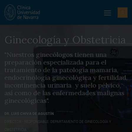
Ginecología y Obstetricia
"Nuestros ginecólogos tienen una
preparación especializada para el
tratamiento de la patología mamaria,
endocrinología ginecológica y fertilidad,
incontinencia urinaria y suelo pélvico,
así como de las enfermedades malignas
ginecológicas".
DR. LUIS CHIVA DE AGUSTÍN
DIRECTOR - RESPONSABLE. DEPARTAMENTO DE GINECOLOGÍA Y
OBSTETRICIA