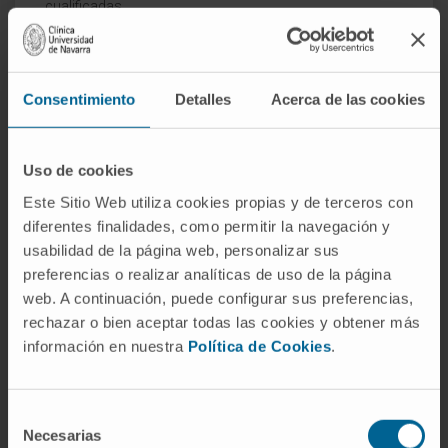
cualificadas.
Consentimiento
Detalles
Acerca de las cookies
Uso de cookies
Este Sitio Web utiliza cookies propias y de terceros con
diferentes finalidades, como permitir la navegación y
usabilidad de la página web, personalizar sus
preferencias o realizar analíticas de uso de la página
web. A continuación, puede configurar sus preferencias,
¿Por qué en la Clínica?
rechazar o bien aceptar todas las cookies y obtener más
información en nuestra
Política de Cookies
.
Experiencia de más de 30 años en cirugía
oncológica ginecológica avanzada.
Somos el centro sanitario privado con mayor
Selección
dotación tecnológica de España, todo ubicado
Necesarias
en un mismo recinto.
de