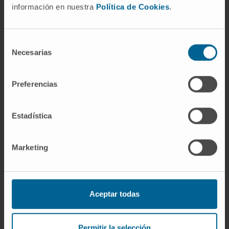
información en nuestra
Política de Cookies
.
Profesor colaborador de la asignatura de
Preclínica de la Facultad de Medicina de la
Universidad de Navarra.
Selección
Necesarias
de
En investigación
consentimiento
Autor y coautor de numerosos artículos en
Preferencias
revistas internacionales y de varios capítulos
en libros de Obstetricia y Ginecología así
como sobre la Salud de la mujer y salud
Estadística
reproductiva.
Marketing
Ha presentado numerosas comunicaciones
orales y escritas en congresos nacionales e
internacionales relacionados con su
especialidad.
Aceptar todas
Permitir la selección