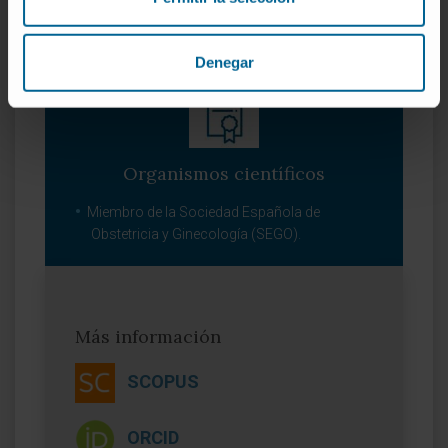
Denegar
Organismos científicos
Miembro de la Sociedad Española de
Obstetricia y Ginecología (SEGO).
Más información
SCOPUS
ORCID