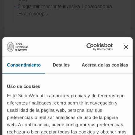
Cirugía mínimamante invasiva. Laparoscopia.
Histeroscopia.
Actividad
Consentimiento
Detalles
Acerca de las cookies
En docencia
Profesor contratado doctor de obstetricia y
Uso de cookies
ginecología de la Facultad de Medicina de
Este Sitio Web utiliza cookies propias y de terceros con
la Universidad de Navarra.
diferentes finalidades, como permitir la navegación y
Profesor colaborador de las asignaturas de
usabilidad de la página web, personalizar sus
Reproducción Humana y Sexualidad
preferencias o realizar analíticas de uso de la página
web. A continuación, puede configurar sus preferencias,
Humana de la Facultad de Medicina de la
rechazar o bien aceptar todas las cookies y obtener más
Universidad de Navarra.