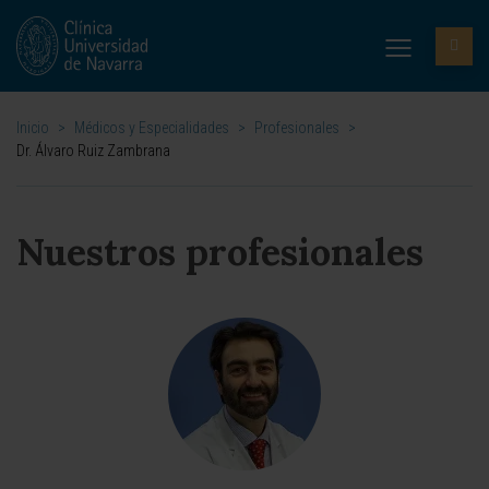
Inicio
>
Médicos y Especialidades
>
Profesionales
>
Dr. Álvaro Ruiz Zambrana
Nuestros profesionales