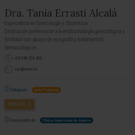
Dra. Tania Errasti Alcalá
Especialista en Ginecología y Obstetricia
Dedicación preferencial a la endocrinología ginecológica y
fertilidad con apoyo de ecografía y tratamientos
farmacológicos.
+34 948 255 400
cun@unav.es
Trabaja en:
Sede Pamplona
PIDA CITA
Forma parte de:
Clínica Universidad de Navarra