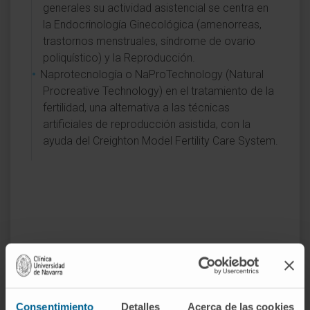
generales su actividad asistencial se centra en
la Endocrinología Ginecológica (amenorreas,
trastornos menstruales, síndrome de ovario
poliquístico) y la Reproducción.
Naprotecnología o NaProTechnology (Natural
Procreative Technology) en el tratamiento de la
fertilidad, una alternativa a las técnicas
artificiales de reproducción asistida, con la
ayuda del Creighton Model Fertility Care System.
Actividad
En docencia
Es Profesor Contratado Doctor de la
Consentimiento
Detalles
Acerca de las cookies