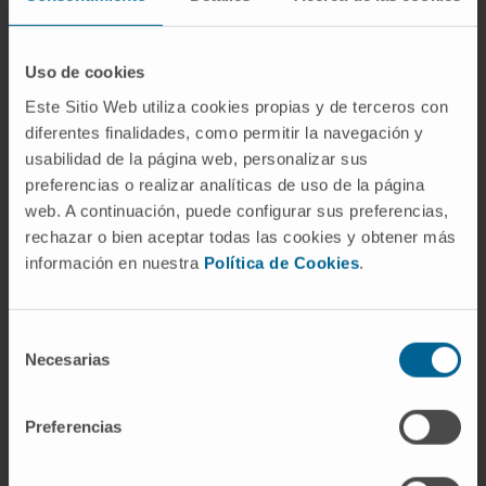
Universidad de Navarra, Facultad de
Medicina, y responsable de la asignatura
Uso de cookies
Reproducción Humana.
Este Sitio Web utiliza cookies propias y de terceros con
En investigación
diferentes finalidades, como permitir la navegación y
Ha participado como coautora de varios
usabilidad de la página web, personalizar sus
libros.
preferencias o realizar analíticas de uso de la página
web. A continuación, puede configurar sus preferencias,
Ha publicado más de 15 artículos en
rechazar o bien aceptar todas las cookies y obtener más
revistas internacionales de la especialidad.
información en nuestra
Política de Cookies
.
Selección
Necesarias
de
consentimiento
Preferencias