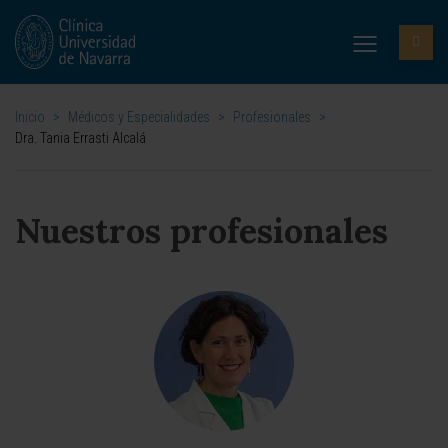
Inicio
>
Médicos y Especialidades
>
Profesionales
>
Dra. Tania Errasti Alcalá
Nuestros profesionales