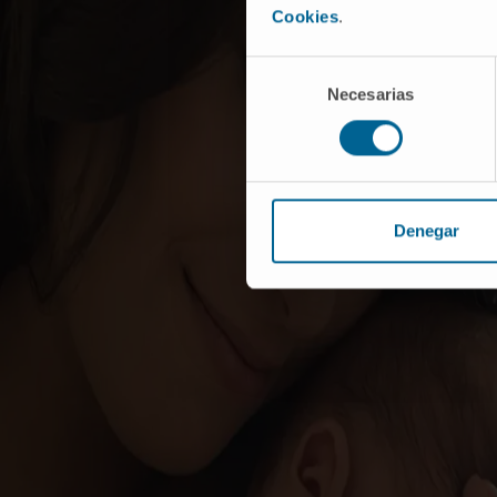
Cookies
.
Selección
Necesarias
de
consentimiento
Denegar