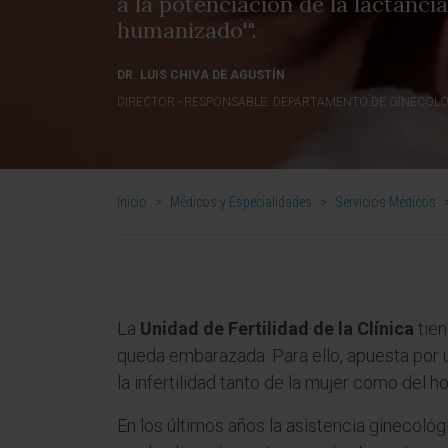
a la potenciación de la lactanci
humanizado'".
DR. LUIS CHIVA DE AGUSTÍN
DIRECTOR - RESPONSABLE. DEPARTAMENTO DE GINECOLO
Inicio
>
Médicos y Especialidades
>
Servicios Médicos
La
Unidad de Fertilidad de la Clínica
tie
queda embarazada. Para ello, apuesta por 
la infertilidad tanto de la mujer como del
En los últimos años la asistencia ginecológi