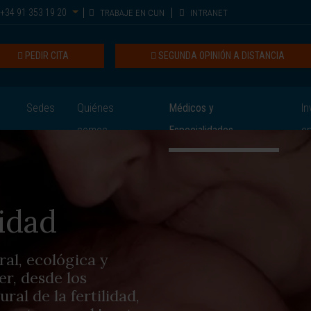
+34 91 353 19 20
TRABAJE EN CUN
INTRANET
PEDIR CITA
SEGUNDA OPINIÓN A DISTANCIA
Sedes
Quiénes
Médicos y
In
somos
Especialidades
e
idad
al, ecológica y
er, desde los
al de la fertilidad,