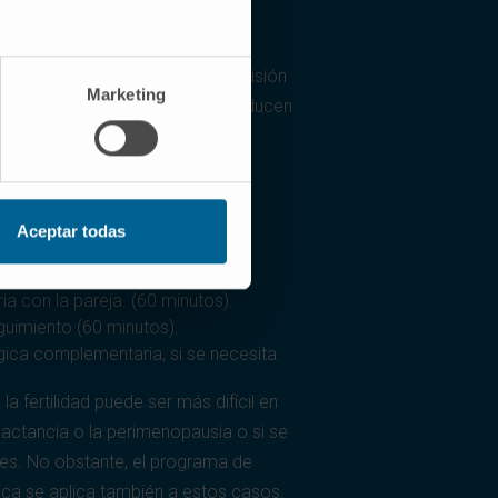
programa
 aprender a identificar con precisión
Marketing
reconocer los cambios que se producen
o indicadores biológicos de la
detectar ciertas patologías
lemas de salud de la mujer que
amiento, especialmente si está
Aceptar todas
zo.
ia con la pareja. (60 minutos).
guimiento (60 minutos).
gica complementaria, si se necesita.
a fertilidad puede ser más difícil en
lactancia o la perimenopausia o si se
ares. No obstante, el programa de
nica se aplica también a estos casos.