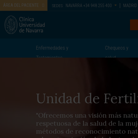
ÁREA DEL PACIENTE
NAVARRA
+34 948 255 400
MADRID
SEDES:
Enfermedades y
Chequeos y
Tratamientos
salud
Unidad de Fertil
"Ofrecemos una visión más natur
respetuosa de la salud de la muj
métodos de reconocimiento natur