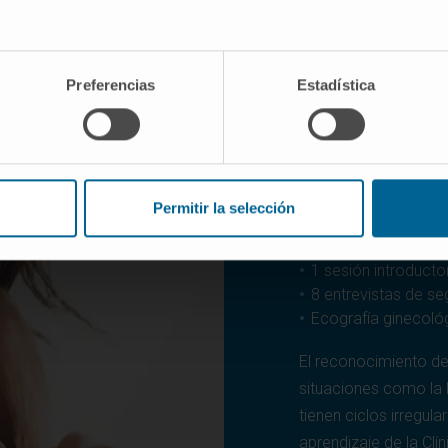
Conozca el 
Cualquier mujer puede
Preferencias
Estadística
su periodo fértil y 
en él, conocidos com
fertilidad. Permiten 
ginecológicas y prob
pueden requerir trat
Permitir la selección
buscando el embara
1 sesión introductor
8 entrevistas de se
Ecografía ginecoló
El reconocimiento de l
situaciones como la 
tienen ciclos irregul
aprendizaje de la Clí