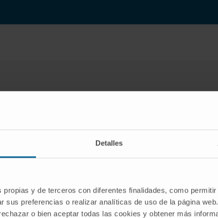
ama de Reconocimiento de la Fert
alizado se organiza en visitas periódicas en consulta co
apoyo de ginecólogos especializados.
Detalles
s propias y de terceros con diferentes finalidades, como permitir
r sus preferencias o realizar analíticas de uso de la página web
 rechazar o bien aceptar todas las cookies y obtener más infor