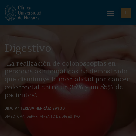
Digestivo
"La realización de colonoscopias en
personas asintomáticas ha demostrado
que disminuye la mortalidad por cáncer
colorrectal entre un 35% y un 55% de
pacientes".
DRA. Mª TERESA HERRÁIZ BAYOD
DIRECTORA. DEPARTAMENTO DE DIGESTIVO