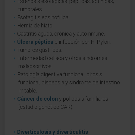
Estenosis esofágicas: pépticas, actínicas,
tumorales…
Esofagitis eosinofílica.
Hernia de hiato.
Gastritis aguda, crónica y autoinmune.
Úlcera péptica
e infección por H. Pylori.
Tumores gástricos.
Enfermedad celíaca y otros síndromes
malabsortivos.
Patología digestiva funcional: pirosis
funcional, dispepsia y síndrome de intestino
irritable.
Cáncer de colon
y poliposis familiares
(estudio genético CAR).
Diverticulosis y diverticulitis