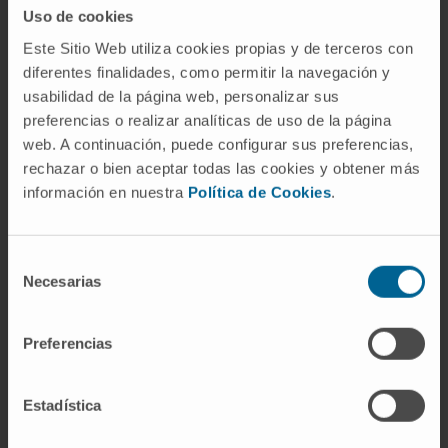
Uso de cookies
Este Sitio Web utiliza cookies propias y de terceros con
diferentes finalidades, como permitir la navegación y
usabilidad de la página web, personalizar sus
Seguridad para el paciente
preferencias o realizar analíticas de uso de la página
web. A continuación, puede configurar sus preferencias,
El conocimiento especializado aporta una mayor
rechazar o bien aceptar todas las cookies y obtener más
calidad y seguridad en los procesos asistenciales.
información en nuestra
Política de Cookies
.
Selección
Necesarias
de
consentimiento
Preferencias
Estadística